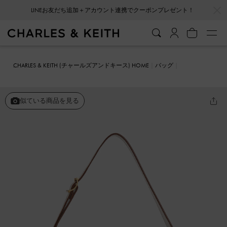
…
…
会員登録＋ニュースレター登録で10%OFFクーポンプレゼント！
CHARLES & KEITH (チャールズアンドキース) HOME
バッグ
ショルダーバッグ
Cesia セシア ベルトバッグ
似ている商品を見る