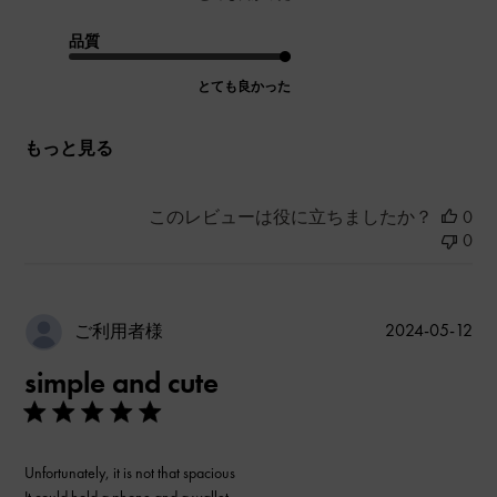
品質
とても良かった
もっと見る
このレビューは役に立ちましたか？
0
0
公
2024-05-12
ご利用者様
開
simple and cute
日
Unfortunately, it is not that spacious
It could hold a phone and a wallet