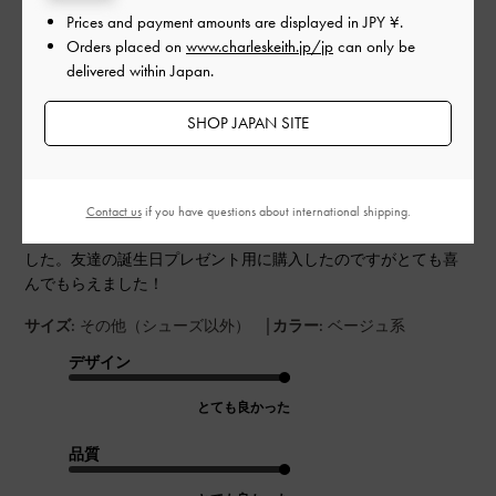
0
Prices and payment amounts are displayed in
JPY ¥
.
Orders placed on
www.charleskeith.jp/jp
can only be
delivered within Japan.
公
2024-08-20
ご利用者様
開
SHOP JAPAN SITE
とても可愛い
日
Contact us
if you have questions about international shipping.
とても可愛いデザインで、大人っぽくとても使いやすい感じで
した。友達の誕生日プレゼント用に購入したのですがとても喜
んでもらえました！
|
サイズ:
その他（シューズ以外）
カラー:
ベージュ系
デザイン
とても良かった
品質