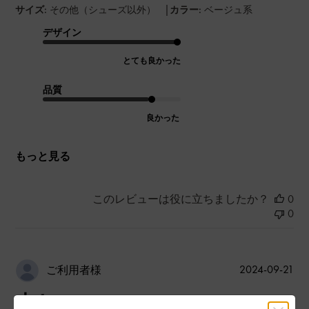
|
サイズ:
その他（シューズ以外）
カラー:
ベージュ系
デザイン
とても良かった
品質
良かった
もっと見る
このレビューは役に立ちましたか？
0
0
公
2024-09-21
ご利用者様
開
小さい…
日