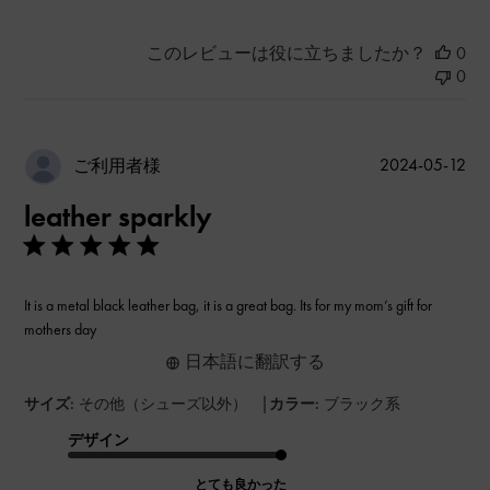
このレビューは役に立ちましたか？
0
0
公
2024-05-12
ご利用者様
開
leather sparkly
日
It is a metal black leather bag, it is a great bag. Its for my mom’s gift for
mothers day
日本語に翻訳する
|
サイズ:
その他（シューズ以外）
カラー:
ブラック系
デザイン
とても良かった