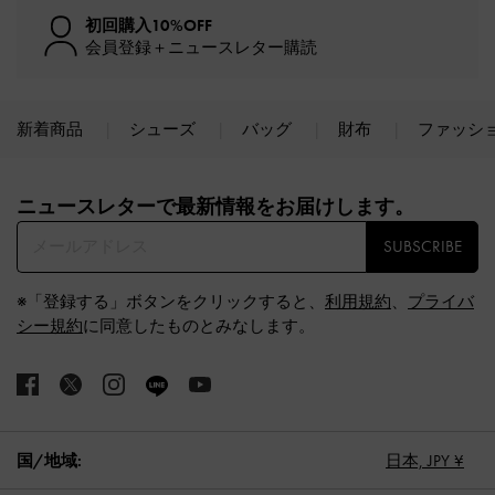
初回購入10%OFF
会員登録＋ニュースレター購読
新着商品
シューズ
バッグ
財布
ファッシ
Site footer
ニュースレターで最新情報をお届けします。​
SUBSCRIBE
※「登録する」ボタンをクリックすると、
利用規約
、
プライバ
シー規約
に同意したものとみなします。
国/地域:
日本,
JPY ¥