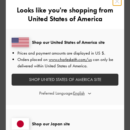
Looks like you're shopping from
United States of America
けどデザイン重視なのでオッケーです！
長財布入れたら他には何にも入らないので、
小さいお財布に変えてます
Shop our United States of America site
|
サイズ:
その他（シューズ以外）
カラー:
ブラック系
Prices and payment amounts are displayed in
US $
.
デザイン
Orders placed on
www.charleskeith.com/us
can only be
delivered within United States of America.
とても良かった
品質
SHOP UNITED STATES OF AMERICA SITE
とても良かった
Preferred Language:
もっと見る
Shop our Japan site
このレビューは役に立ちましたか？
0