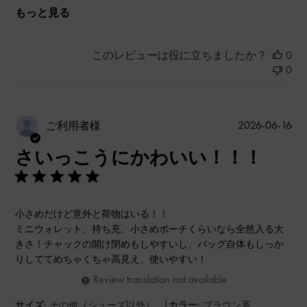
もっと見る
このレビューは役に立ちましたか？
0
0
公
2026-06-16
ご利用者様
開
さいっこうにかわいい！！！
日
小さめだけど意外と荷物はいる！！
ミニウォレット、持ち充、小さめポーチくらいなら全然入る大
きさ！チャックの開け閉めもしやすいし、バッグ自体もしっか
りしててめちゃくちゃ高見え、使いやすい！
Review translation not available
|
サイズ:
その他（シューズ以外）
カラー:
ブラウン系