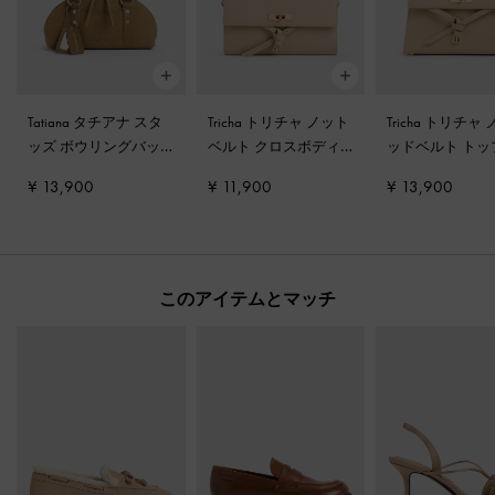
Tatiana タチアナ スタ
Tricha トリチャ ノット
Tricha トリチャ
ッズ ボウリングバッ
ベルト クロスボディ
ッドベルト トッ
グ
-
サンド
バッグ
-
サンドベージ
ンドルバッグ
-
¥ 13,900
¥ 11,900
¥ 13,900
ュ
ベージュ
このアイテムとマッチ