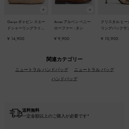
Gavyn ギャビン スエー
Arven アルベン ペニー
クリスタル ヒー
ドシャーリングライン
ローファー
-
タン
リングバックサ
ボートシューズ
-
ベー
-
ヌード
¥ 14,900
¥ 9,900
¥ 10,900
ジュ
関連カテゴリー
ニュートラル ハンドバッグ
ニュートラル バッグ
ハンドバッグ
送料無料
一定金額以上のご購入が必要です*