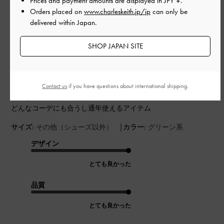
Prices and payment amounts are displayed in
JPY ¥
.
開
Orders placed on
www.charleskeith.jp/jp
can only be
軽くてしっかり入る！
日
delivered within Japan.
SHOP JAPAN SITE
軽くて肩にかけても負担がない
コンパクトなサイズだけど、お財布、スマホ、ポーチ、ハンカ
チがちゃんと入る大きさ
Contact us
if you have questions about international shipping.
上品な色味
どんなコーデにも合うし通年使えるアイテム
|
サイズ:
その他（シューズ以外）
カラー:
グリーン系
デザイン
とても良かった
品質
とても良かった