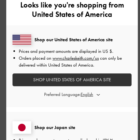
Looks like you're shopping from
す。
お手頃な価格でよい買い物ができたと思います！
United States of America
|
サイズ:
その他（シューズ以外）
カラー:
ベージュ系
デザイン
Shop our United States of America site
とても良かった
Prices and payment amounts are displayed in
US $
.
Orders placed on
www.charleskeith.com/us
can only be
品質
delivered within United States of America.
とても良かった
SHOP UNITED STATES OF AMERICA SITE
もっと見る
Preferred Language:
このレビューは役に立ちましたか？
0
0
Shop our Japan site
公
2026-07-19
ご利用者様