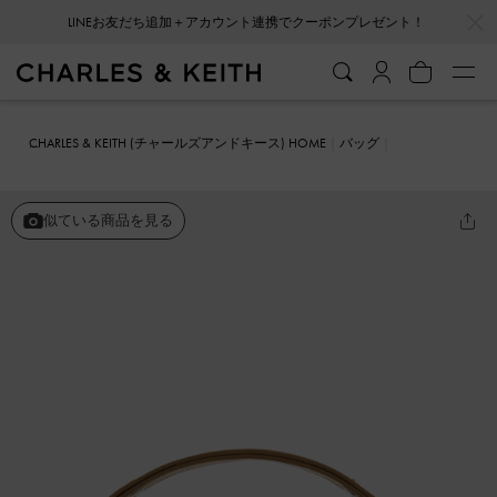
…
…
会員登録＋ニュースレター登録で10%OFFクーポンプレゼント！
CHARLES & KEITH (チャールズアンドキース) HOME
バッグ
ハンドバッグ
Ivette イヴェット スエードウーブンショルダーバッグ
似ている商品を見る