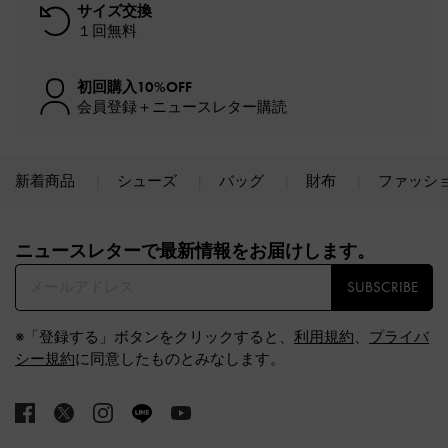
サイズ交換
１回無料
初回購入10%OFF
会員登録＋ニュースレター購読
新着商品
シューズ
バッグ
財布
ファッシ
Site footer
ニュースレターで最新情報をお届けします。​
SUBSCRIBE
※「登録する」ボタンをクリックすると、
利用規約
、
プライバ
シー規約
に同意したものとみなします。