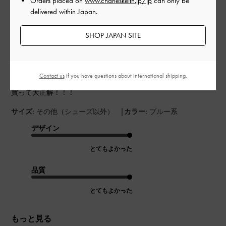
Orders placed on
www.charleskeith.jp/jp
can only be
公
2024-06-14
ご利用者様
delivered within Japan.
開
かわちい
日
SHOP JAPAN SITE
どんな格好にも合わせやすいし、これからの季節にピッタリす
Contact us
if you have questions about international shipping.
ぎる！！！
買って大正解！！！
|
サイズ:
その他（シューズ以外）
カラー:
ブルー系
デザイン
とてもよかった
品質
とてもよかった
もっと見る