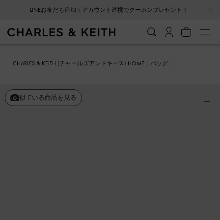
…
…
LINEお友だち追加＋アカウント連携でクーポンプレゼント！
CHARLES & KEITH (チャールズアンドキース) HOME
バッグ
ショルダーバッグ
Arwen アルウェン キルトショルダーバッグ
似ている商品を見る