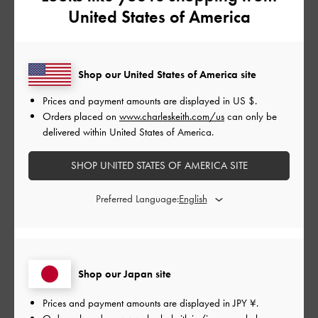
United States of America
とっても可愛いけれどお財布も入らない
何も入らない感じです
|
サイズ:
その他（シューズ以外）
カラー:
ブルー系
Shop our United States of America site
デザイン
Prices and payment amounts are displayed in
US $
.
とてもよかった
Orders placed on
www.charleskeith.com/us
can only be
delivered within United States of America.
品質
SHOP UNITED STATES OF AMERICA SITE
とてもよかった
Preferred Language:
もっと見る
このレビューは役に立ちましたか？
0
0
Shop our Japan site
Prices and payment amounts are displayed in
JPY ¥
.