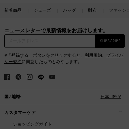
新着商品
シューズ
バッグ
財布
ファッシ
Site footer
ニュースレターで最新情報をお届けします。​
SUBSCRIBE
※「登録する」ボタンをクリックすると、
利用規約
、
プライバ
シー規約
に同意したものとみなします。
国/地域:
日本,
JPY ¥
カスタマーケア
ショッピングガイド