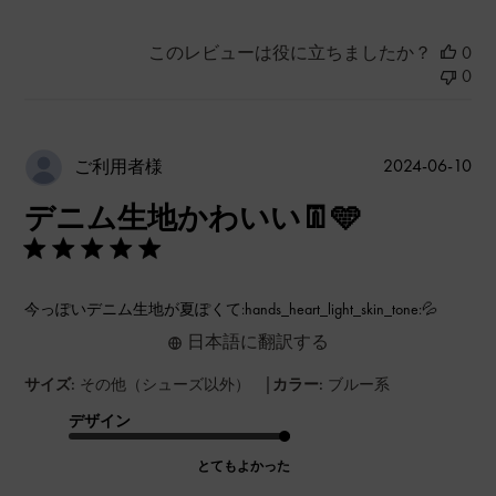
このレビューは役に立ちましたか？
0
0
公
2024-06-10
ご利用者様
開
デニム生地かわいい👖🩵
日
今っぽいデニム生地が夏ぽくて:hands_heart_light_skin_tone:💦
日本語に翻訳する
|
サイズ:
その他（シューズ以外）
カラー:
ブルー系
デザイン
とてもよかった