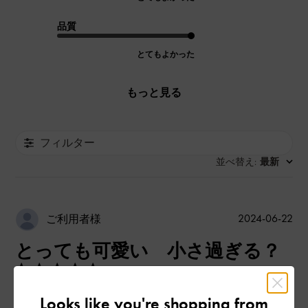
品質
とてもよかった
もっと見る
フィルター
並べ替え
最新
:
公
2024-06-22
ご利用者様
開
とっても可愛い 小さ過ぎる？
日
Looks like you're shopping from
色味が上品でデニムに合わせて肩掛けすると