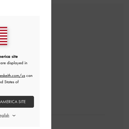
erica site
are displayed in
eskeith.com/us
can
レビューを書く
ed States of
 AMERICA SITE