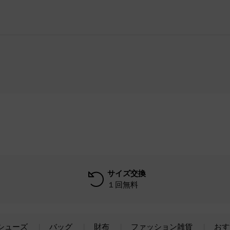
サイズ交換
１回無料
シューズ
バッグ
財布
ファッション雑貨
おす