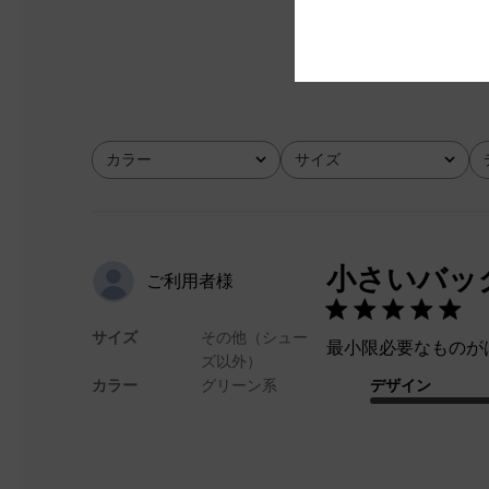
とてもよかった
カラー
サイズ
全て
全て
小さいバッ
ご利用者様
サイズ
その他（シュー
最小限必要なものが
ズ以外）
カラー
グリーン系
デザイン