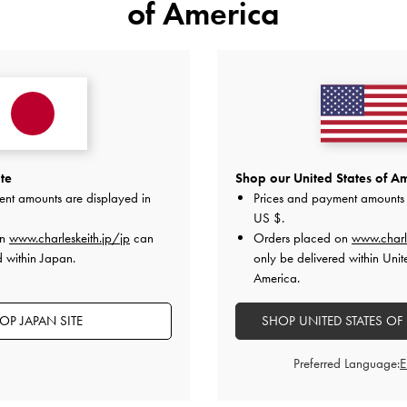
of America
カスタマーレビュー
5
1
te
Shop our United States of Am
ent amounts are displayed in
Prices and payment amounts 
4
0
基づく
US $
.
3
0
on
www.charleskeith.jp/jp
can
Orders placed on
www.charl
2
0
d within Japan.
only be delivered within Unit
America.
1
0
OP JAPAN SITE
SHOP UNITED STATES OF
Preferred Language:
快適さ