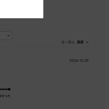
並べ替え
最新
:
公
2024-10-29
開
日
よかった