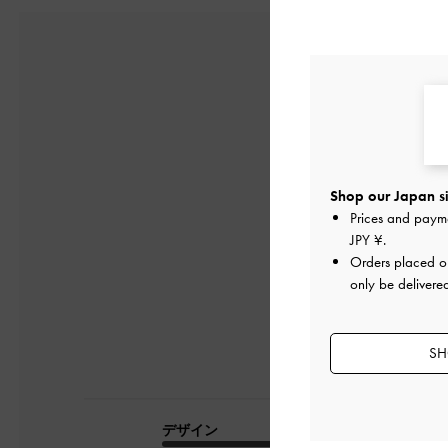
5
Shop our Japan si
Prices and paym
1件のレビューに
JPY ¥
.
Orders placed 
only be delivere
SH
デザイン
品質