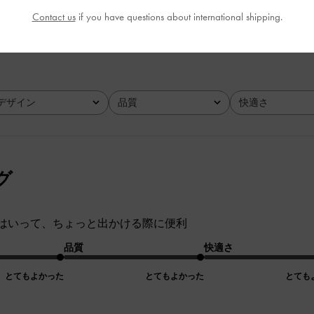
Contact us
if you have questions about international shipping.
とてもよかった
とてもよかった
デザイン
品質
快適さ
全て
全て
全て
グ
はいって、ちょっと出かける際に便利
品質
快適さ
とてもよかった
とてもよかった
とても