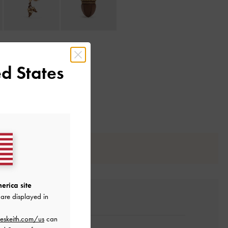
d States
erica site
are displayed in
eskeith.com/us
can