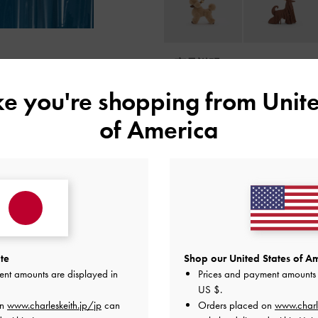
商品説明
商品詳細 / お手入れ方法
特典
ike you're shopping from
Unite
配送 & 返品
of America
レビューは購入した方のみ投稿ができます。
te
Shop our United States of Am
ent amounts are displayed in
Prices and payment amounts 
US $
.
on
www.charleskeith.jp/jp
can
Orders placed on
www.charl