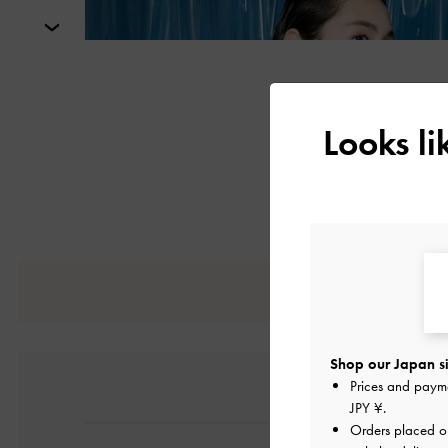
次
Looks l
Shop our Japan si
Prices and paym
JPY ¥
.
Orders placed 