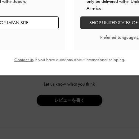
d within Japan.
only be delivered within Unit
America.
カスタマーレビュー
OP JAPAN SITE
SHOP UNITED STATES OF
Preferred Language:
Contact us
if you have questions about international shipping.
ご感想をお聞かせください
Let us know what you think
レビューを書く