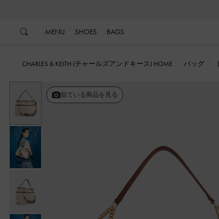
…
…
MENU
SHOES
BAGS
CHARLES & KEITH (チャールズアンドキース) HOME
バッグ
戻る
似ている商品を見る