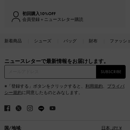
初回購入10%OFF
会員登録＋ニュースレター購読
新着商品
シューズ
バッグ
財布
ファッシ
Site footer
ニュースレターで最新情報をお届けします。​
SUBSCRIBE
※「登録する」ボタンをクリックすると、
利用規約
、
プライバ
シー規約
に同意したものとみなします。
国/地域:
日本,
JPY ¥