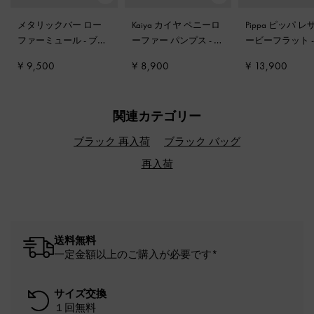
メタリックバー ロー
Kaiya カイヤ ペニーロ
Pippa ピッパ レ
ファーミュール
-
ブラ
ーファー パンプス
-
ブ
ービーフラット
ックボックス
ラック
ック
¥ 9,500
¥ 8,900
¥ 13,900
関連カテゴリー
ブラック 再入荷
ブラック バッグ
再入荷
送料無料
一定金額以上のご購入が必要です*
サイズ交換
１回無料