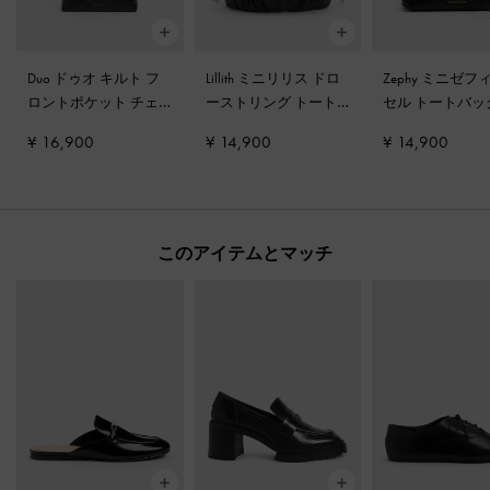
Duo ドゥオ キルト フ
Lillith ミニリリス ドロ
Zephy ミニゼフ
ロントポケット チェ
ーストリング トート
セル トートバ
ーン ホーボーバッグ
-
バッグ
-
ブラック
ラック
¥ 16,900
¥ 14,900
¥ 14,900
ノワール
このアイテムとマッチ