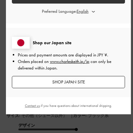
もっと見る
Preferred Language:
このレビューは役に立ちましたか？
0
0
Shop our Japan site
公
2024-08-18
ご利用者様
Prices and payment amounts are displayed in
JPY ¥
.
開
Orders placed on
www.charleskeith.jp/jp
can only be
プレゼント用に購入しました
日
delivered within Japan.
SHOP JAPAN SITE
カジュアルめなコーデをよく着ているので購入しとても喜んで
くれました。チャールズ＆キースのロゴの素材が刺繍であれ
ば、また色味が黒白以外にもあれば良いのになと思いました。
Contact us
if you have questions about international shipping.
|
サイズ:
その他（シューズ以外）
カラー:
ブラック系
デザイン