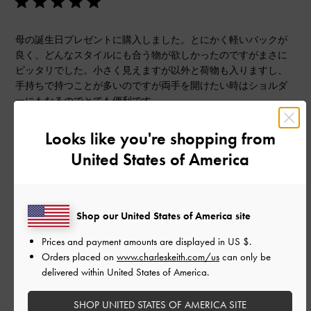
母の誕生日プレゼントに購入しました。とにかく軽いバックが
良く、どんなスタイルにも合う物が欲しかったのですがまさに
ピッタリでした。小さく見えますが以外と荷物も入りますし、
手持ちで持つことが多いのですが両手を開けたい時はショルダ
ーにもなるのでとても便利です。
黒メインの服が多い母でも、しっかり映えるデザインで本当に
気に入ってもらえました。欲を言えば開閉がファスナー付がベ
Looks like you're shopping from
ストですが口が絞れたので良かったです。
United States of America
|
サイズ:
その他（シューズ以外）
カラー:
ブラック系
デザイン
Shop our United States of America site
とてもよかった
Prices and payment amounts are displayed in
US $
.
品質
Orders placed on
www.charleskeith.com/us
can only be
delivered within United States of America.
とてもよかった
SHOP UNITED STATES OF AMERICA SITE