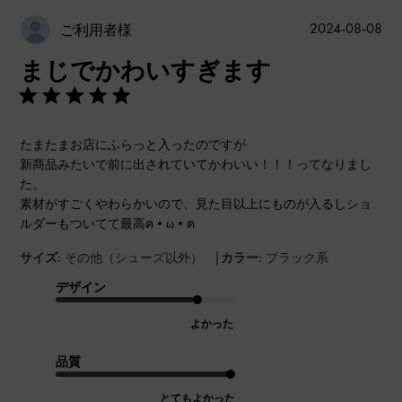
公
2024-08-08
ご利用者様
開
まじでかわいすぎます
日
たまたまお店にふらっと入ったのですが
新商品みたいで前に出されていてかわいい！！！ってなりまし
た。
素材がすごくやわらかいので、見た目以上にものが入るしショ
ルダーもついてて最高ฅ•ω•ฅ
|
サイズ:
その他（シューズ以外）
カラー:
ブラック系
デザイン
よかった
品質
とてもよかった