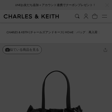
…
…
会員登録＋ニュースレター登録で10%OFFクーポンプレゼント！
CHARLES & KEITH (チャールズアンドキース) HOME
バッグ
再入荷
Bethel ベテル ルーシュドドロウストリングトートバッグ
似ている商品を見る