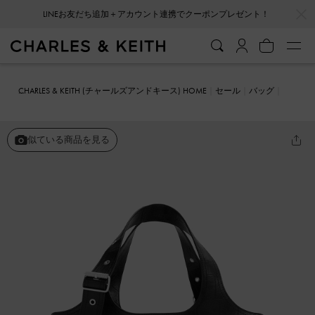
…
…
LINEお友だち追加＋アカウント連携でクーポンプレゼント！
CHARLES & KEITH (チャールズアンドキース) HOME
セール
バッグ
トートバッグ
Liv リブ クロックエフェクトトートバッグ
似ている商品を見る