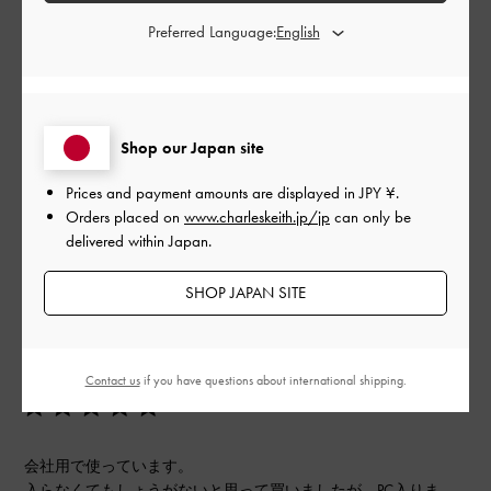
品質
Preferred Language:
よかった
もっと見る
Shop our Japan site
Prices and payment amounts are displayed in
JPY ¥
.
フィルター
Orders placed on
www.charleskeith.jp/jp
can only be
並べ替え
最新
:
delivered within Japan.
SHOP JAPAN SITE
公
2025-11-12
ご利用者様
開
PC入ります！
日
Contact us
if you have questions about international shipping.
会社用で使っています。
入らなくてもしょうがないと思って買いましたが、PC入りま