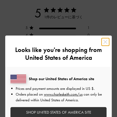
5
1件のレビューに基づく
5
1
4
0
3
0
Looks like you're shopping from
2
0
United States of America
1
0
レビューを書く
Shop our United States of America site
Prices and payment amounts are displayed in
US $
.
Orders placed on
www.charleskeith.com/us
can only be
デザイン
delivered within United States of America.
とてもよくなかった
SHOP UNITED STATES OF AMERICA SITE