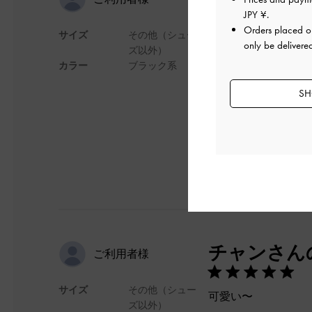
JPY ¥
.
Orders placed 
サイズ
その他（シュー
アニマル柄の素材で
only be delivere
ズ以外）
裏地がBurgund
カラー
ブラック系
物にも幅広いシチュ
SH
デザイン
チャンさん
ご利用者様
サイズ
その他（シュー
可愛い〜
ズ以外）