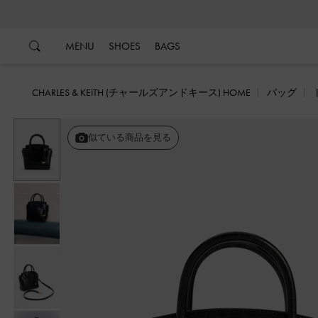
…
…
MENU
SHOES
BAGS
CHARLES & KEITH (チャールズアンドキース) HOME
バッグ
似ている商品を見る