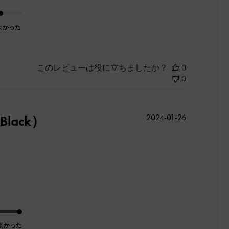
よかった
このレビューは役に立ちましたか？
0
0
公
ack）
2024-01-26
開
日
よかった