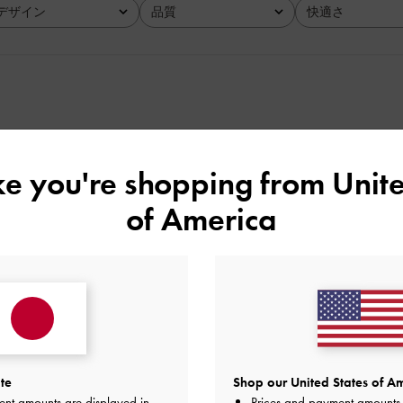
デザイン
品質
快適さ
全て
全て
全て
い、使いやすいサイズ
ike you're shopping from
Unite
品質
快適さ
of America
とてもよかった
よかった
te
Shop our United States of Am
✨
ent amounts are displayed in
Prices and payment amounts 