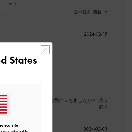
並べ替え
最新
:
公
2024-02-15
開
日
d States
よかった
このレビューは役に立ちましたか？
0
0
erica site
公
2024-02-03
are displayed in