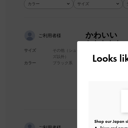
カラー
サイズ
全て
全て
かわいい
ご利用者様
サイズ
その他（シュー
高見え感があって良
Looks l
ズ以外）
カラー
ブラック系
デザイン
Shop our Japan si
高級感抜群
ご利用者様
Prices and paym