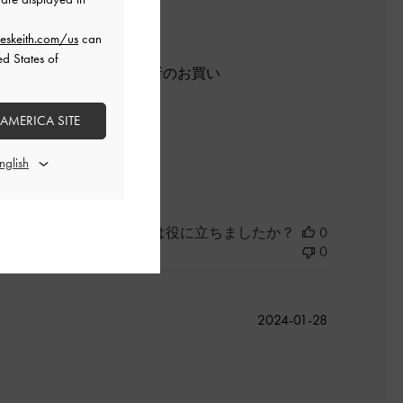
開
日
eskeith.com/us
can
ed States of
力があり、お出かけから近所のお買い
 AMERICA SITE
よかった
このレビューは役に立ちましたか？
0
0
公
2024-01-28
開
日