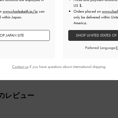
US $
.
on
www.charleskeith.jp/jp
can
Orders placed on
www.charl
高級感がありお気に入りです。
d within Japan.
only be delivered within Unit
yカラーでとても可愛いのと、ペットボトルも横に入るくらい収納
America.
エーションで大活躍してます！！
OP JAPAN SITE
SHOP UNITED STATES OF
品質
快適さ
Preferred Language:
とてもよかった
とてもよかった
とても
Contact us
if you have questions about international shipping.
のレビュー