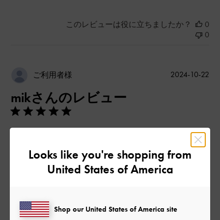
このレビューは役に立ちましたか？
0
0
公
2024-10-22
ご利用者様
開
mikさんのレビュー
日
店頭で実際に見たらめちゃめちゃかわいいです。ネットでは気
付かなかった。物も入るし、高見えします。
Looks like you're shopping from
United States of America
|
サイズ:
その他（シューズ以外）
カラー:
ブラウン系
デザイン
とてもよかった
Shop our United States of America site