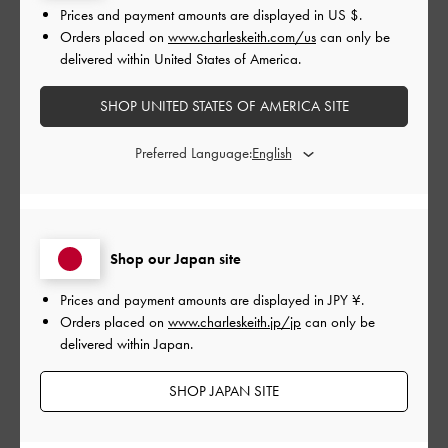
品質
Prices and payment amounts are displayed in
US $
.
Orders placed on
www.charleskeith.com/us
can only be
とてもよかった
delivered within United States of America.
もっと見る
SHOP UNITED STATES OF AMERICA SITE
Preferred Language:
このレビューは役に立ちましたか？
0
0
Shop our Japan site
公
2024-10-19
ご利用者様
開
Prices and payment amounts are displayed in
JPY ¥
.
良いところしかない
日
Orders placed on
www.charleskeith.jp/jp
can only be
delivered within Japan.
SHOP JAPAN SITE
びっくりするほど軽く、持ち手の部分が大きいので厚手のコー
トでも肩がけが出来て楽です。
合皮なので雨でも大丈夫です