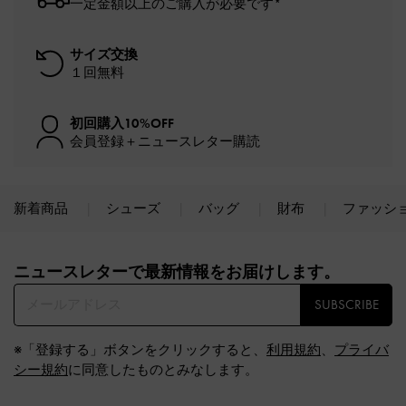
一定金額以上のご購入が必要です*
サイズ交換
１回無料
初回購入10%OFF
会員登録＋ニュースレター購読
新着商品
シューズ
バッグ
財布
ファッシ
Site footer
ニュースレターで最新情報をお届けします。​
SUBSCRIBE
※「登録する」ボタンをクリックすると、
利用規約
、
プライバ
シー規約
に同意したものとみなします。