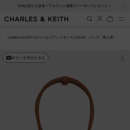
…
…
LINEお友だち追加＋アカウント連携でクーポンプレゼント！
会員登録＋ニュースレター登録で10%OFFクーポンプレゼント！
CHARLES & KEITH (チャールズアンドキース) HOME
バッグ
再入荷
Bosie ボシー テクスチャーイーロンゲイティドトップハンドルバッグ
似ている商品を見る