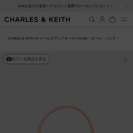
…
…
LINEお友だち追加＋アカウント連携でクーポンプレゼント！
会員登録＋ニュースレター登録で10%OFFクーポンプレゼント！
CHARLES & KEITH (チャールズアンドキース) HOME
セール
バッグ
トートバッグ
Elora エロラ イロンゲイトハンドルトートバッグ
似ている商品を見る