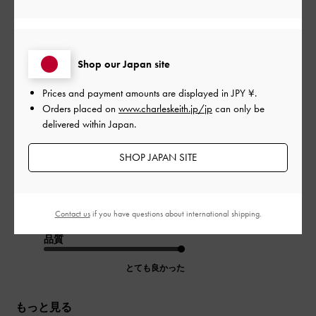
公
2024-07-21
ご利用者様
開
使いやすい
日
Shop our Japan site
Prices and payment amounts are displayed in
JPY ¥
.
Orders placed on
www.charleskeith.jp/jp
can only be
フォルムが可愛いのはもちろん、軽くて生地も柔らかいから使
delivered within Japan.
いやすいです。
|
SHOP JAPAN SITE
サイズ:
その他（シューズ以外）
カラー:
ベージュ系
デザイン
とても良かった
Contact us
if you have questions about international shipping.
品質
とても良かった
もっと見る