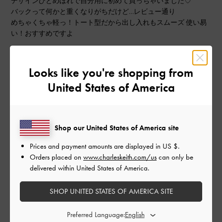
デザインひとめぼれで自分用に初めて買っちゃいました♡
バックって何かと重くなりがちだけど…レビュー通り
めちゃくちゃ軽っ！トート型だから出し入れもスムーズ 使い易
い！おすすめですよ
|
サイズ:
その他（シューズ以外）
カラー:
ブラック系
デザイン
Looks like you're shopping from
United States of America
とても良かった
品質
Shop our United States of America site
とても良かった
Prices and payment amounts are displayed in
US $
.
Orders placed on
www.charleskeith.com/us
can only be
もっと見る
delivered within United States of America.
このレビューは役に立ちましたか？
0
SHOP UNITED STATES OF AMERICA SITE
0
Preferred Language: