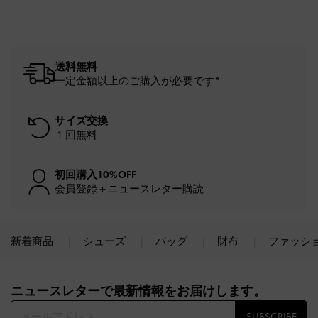
送料無料
一定金額以上のご購入が必要です*
サイズ交換
１回無料
初回購入10%OFF
会員登録＋ニュースレター購読
新着商品
シューズ
バッグ
財布
ファッシ
Site footer
ニュースレターで最新情報をお届けします。​
SUBSCRIBE