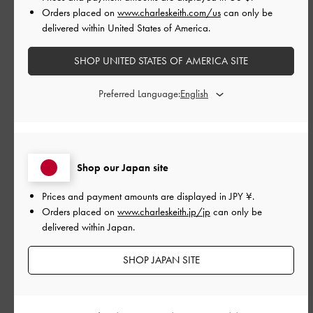
Orders placed on
www.charleskeith.com/us
can only be
もっと見る
delivered within United States of America.
このレビューは役に立ちましたか？
1
SHOP UNITED STATES OF AMERICA SITE
0
Preferred Language:
公
2024-10-19
ご利用者様
開
意外と入る！
日
Shop our Japan site
Prices and payment amounts are displayed in
JPY ¥
.
Orders placed on
www.charleskeith.jp/jp
can only be
ころんとしたミニバックですが収納はバッチリなので通勤バッ
delivered within Japan.
クとして使用してます。
SHOP JAPAN SITE
|
サイズ:
その他（シューズ以外）
カラー:
ブラック系
デザイン
とてもよかった