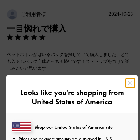
公
2024-10-23
ご利用者様
開
一目惚れで購入
日
ペットボトルがはいるバックを探していて購入しました。とて
も入るしバック自体めっちゃ軽いです！ストラップをつけて楽
しみたいと思います
|
サイズ:
その他（シューズ以外）
カラー:
ブラック系
デザイン
Looks like you're shopping from
United States of America
とてもよかった
品質
Shop our United States of America site
とてもよかった
Prices and payment amounts are displayed in
US $
.