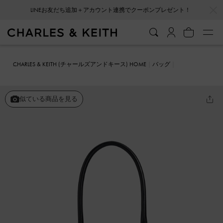
…
…
会員登録＋ニュースレター登録で10%OFFクーポンプレゼント！
CHARLES & KEITH (チャールズアンドキース) HOME
バッグ
トートバッグ
Sianna シアンナ テクスチャーボウリングバッグ
似ている商品を見る