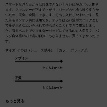
スマートな見た目からは想像できないくらい口がガバっと開き
ます。ファスナーが下までさがり、バッグの生地も軽く柔らか
いため、完全に全開にできてすごく出し入れしやすいです。見
た目もオンオフ共に使用でき、オフではぬい活用のバッグとし
て多少大きなぬいを入れて持ち歩くこともできて重宝しまし
た。替えベルトでショルダーバッグにできるのも大変良く、バ
ッグ自体軽いので肩の負担にもなりません。買ってよかったで
す。
|
サイズ:
その他（シューズ以外）
カラー:
ブラック系
デザイン
とてもよかった
品質
とてもよかった
もっと見る