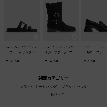
Petina ペティナ フラッ
Brett ブレット バック
ペニー トラペー
トフォーム サンダル
-
ルカーフブーツ
-
ブラ
ールローファー
ブラック
ックテクスチャー
ス
-
ブラックボ
¥ 12,900
¥ 14,900
¥ 9,900
関連カテゴリー
ブラック トートバッグ
ブラック バッグ
トートバッグ