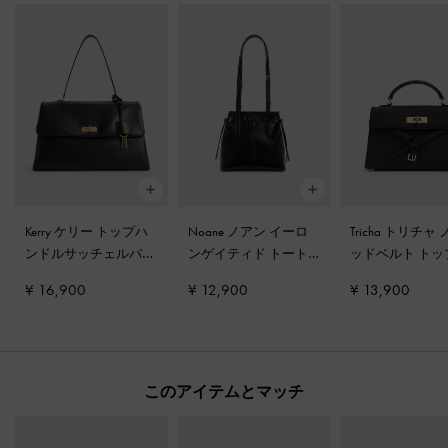
Kerry ケリー トップハ
Noane ノアン イーロ
Tricha トリチャ
ンドルサッチェルバッ
ンゲイティド トート
ッドベルト トッ
グ
-
ブラック
バッグ
-
ノワール
ンドルバッグ
-
¥ 16,900
¥ 12,900
¥ 13,900
ク
このアイテムとマッチ