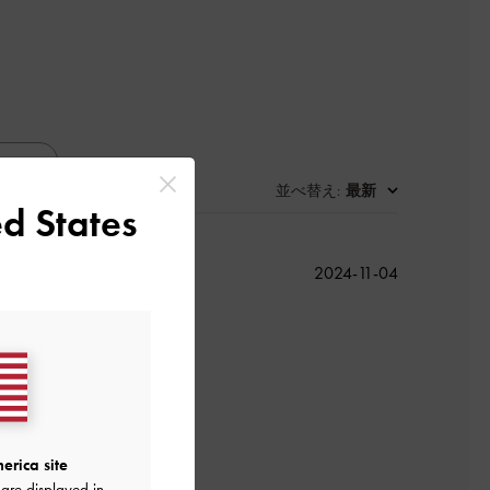
並べ替え
最新
:
d States
公
2024-11-04
開
日
よかった
erica site
are displayed in