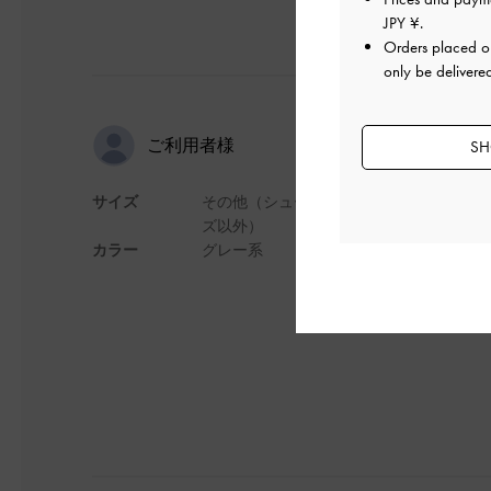
JPY ¥
.
Orders placed 
only be delivere
可愛いけど
ご利用者様
SH
サイズ
その他（シュー
すっごく可愛いです
ズ以外）
がとても小さいです
カラー
グレー系
厳しいかも？？
デザイン