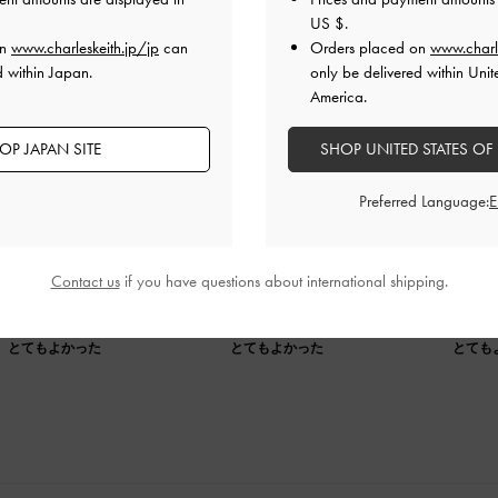
US $
.
on
www.charleskeith.jp/jp
can
Orders placed on
www.charl
d within Japan.
only be delivered within Unit
America.
OP JAPAN SITE
SHOP UNITED STATES OF
Preferred Language:
。ロゴ部分が入ってるところも珍しく気に入っています。色も
。中に入れるものも限られてきます。私は荷物が少ない派なの
Contact us
if you have questions about international shipping.
品質
快適さ
とてもよかった
とてもよかった
とても