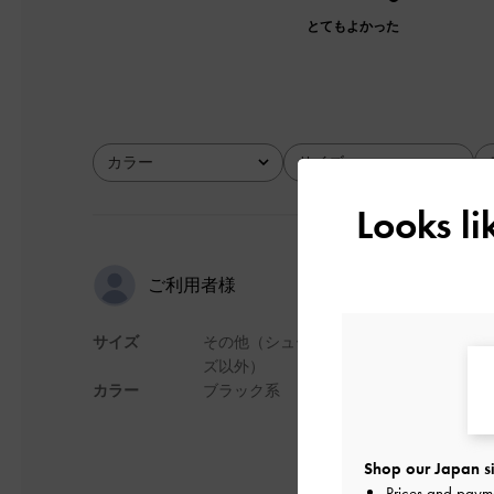
とてもよかった
カラー
サイズ
全て
全て
Looks l
高級感！
ご利用者様
サイズ
その他（シュー
高級感があっていい
ズ以外）
カラー
ブラック系
デザイン
Shop our Japan si
Prices and paym