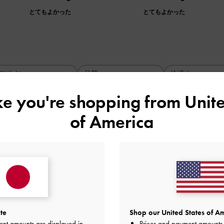
とてもよかった
とてもよかった
デザイン
品質
快適さ
全て
全て
全て
ike you're shopping from
Unite
of America
！小さそうに見えて意外と入る！
品質
快適さ
とてもよかった
とてもよかった
とても
te
Shop our United States of Am
ent amounts are displayed in
Prices and payment amounts 