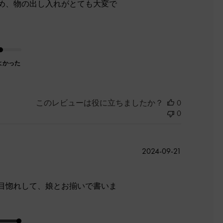
め、物の出し入れがとても大変で
よかった
このレビューは役に立ちましたか？
0
0
公
2024-09-21
開
日
目惚れして、娘とお揃いで書いま