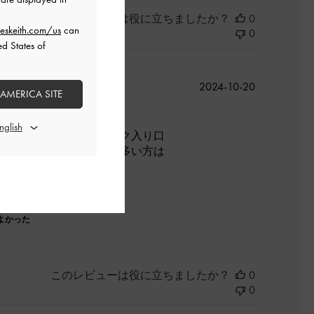
このレビューは役に立ちましたか？
0
eskeith.com/us
can
0
ed States of
公
2024-10-20
 AMERICA SITE
開
日
形も大満足ですが、バック入り口
で大丈夫ですが、荷物が多い方は
よかった
このレビューは役に立ちましたか？
0
0