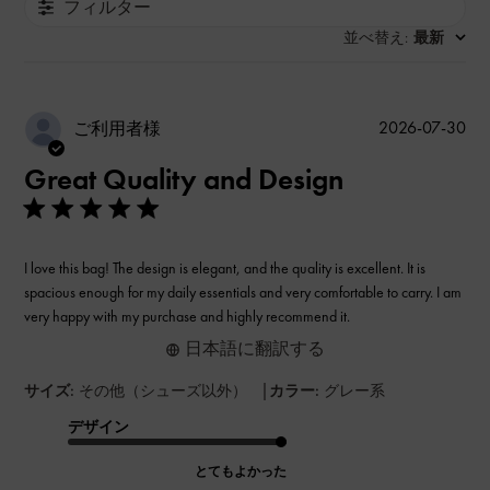
フィルター
並べ替え
最新
:
公
2026-07-30
ご利用者様
開
Great Quality and Design
日
I love this bag! The design is elegant, and the quality is excellent. It is
spacious enough for my daily essentials and very comfortable to carry. I am
very happy with my purchase and highly recommend it.
日本語に翻訳する
|
サイズ:
その他（シューズ以外）
カラー:
グレー系
デザイン
とてもよかった