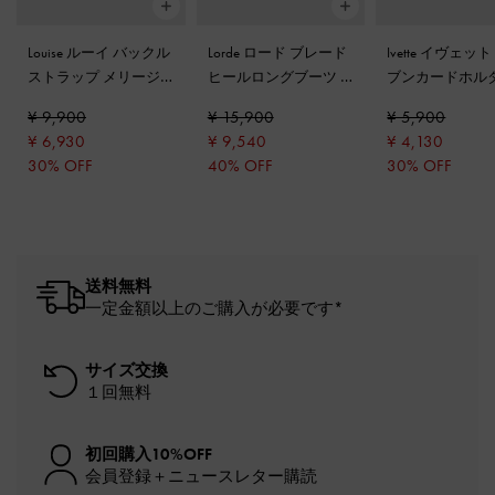
Louise ルーイ バックル
Lorde ロード ブレード
Ivette イヴェッ
ストラップ メリージ
ヒールロングブーツ
-
ブンカードホル
ェーンスニーカー
-
グ
グレー
シルバー
¥ 9,900
¥ 15,900
¥ 5,900
レー
¥ 6,930
¥ 9,540
¥ 4,130
30% OFF
40% OFF
30% OFF
送料無料
一定金額以上のご購入が必要です*
サイズ交換
１回無料
初回購入10%OFF
会員登録＋ニュースレター購読