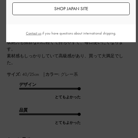
す。
SHOP JAPAN SITE
このバッグはデザインが上品で、どんなコーデにも合わせやす
Contact us
if you have questions about international shipping.
くて本当にお気に入りです。
収納力も抜群なのに軽くて持ちやすく、毎日使いたくなりま
す。
素材感もしっかりしていて高級感があり、買って大満足でし
た。
|
サイズ:
40/25cm
カラー:
グレー系
デザイン
とてもよかった
品質
とてもよかった