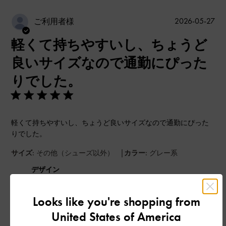
公
2026-05-27
ご利用者様
開
軽くて持ちやすいし、ちょうど
日
良いサイズなので通勤にぴった
りでした。
軽くて持ちやすいし、ちょうど良いサイズなので通勤にぴった
りでした。
|
サイズ:
その他（シューズ以外）
カラー:
グレー系
デザイン
とてもよかった
Looks like you're shopping from
品質
United States of America