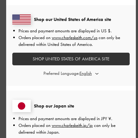
とてもよかった
Shop our United States of America site
もっと見る
Prices and payment amounts are displayed in
US $
.
Orders placed on
www.charleskeith.com/us
can only be
このレビューは役に立ちましたか？
0
delivered within United States of America.
0
SHOP UNITED STATES OF AMERICA SITE
公
2026-05-11
ご利用者様
Preferred Language:
開
このバッグはデザインが上品
日
で、どんなコーデにも合わせや
すくて本当にお気に入りです。
Shop our Japan site
収納力も抜群なのに軽くて持ち
Prices and payment amounts are displayed in
JPY ¥
.
Orders placed on
www.charleskeith.jp/jp
can only be
やすく、毎日使いたくなりま
delivered within Japan.