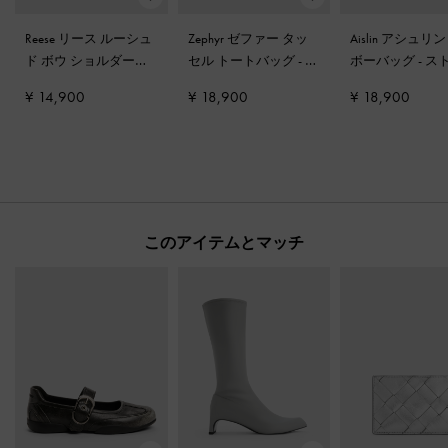
Reese リース ルーシュ
Zephyr ゼファー タッ
Aislin アシュリ
ド ボウ ショルダーバ
セル トートバッグ
-
ス
ボーバッグ
-
ス
ッグ
-
ストーングレー
トーングレー
グレー
¥ 14,900
¥ 18,900
¥ 18,900
このアイテムとマッチ