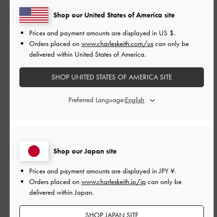
並べ替え
最新
:
Shop our United States of America site
Prices and payment amounts are displayed in
US $
.
公
Orders placed on
www.charleskeith.com/us
can only be
2026-06-07
ご利用者様
開
delivered within United States of America.
かわいい！
日
SHOP UNITED STATES OF AMERICA SITE
Preferred Language:
かわいい！
|
サイズ:
36/23cm
カラー:
ベージュ系
デザイン
Shop our Japan site
とても良かった
Prices and payment amounts are displayed in
JPY ¥
.
Orders placed on
www.charleskeith.jp/jp
can only be
品質
delivered within Japan.
とても良かった
SHOP JAPAN SITE