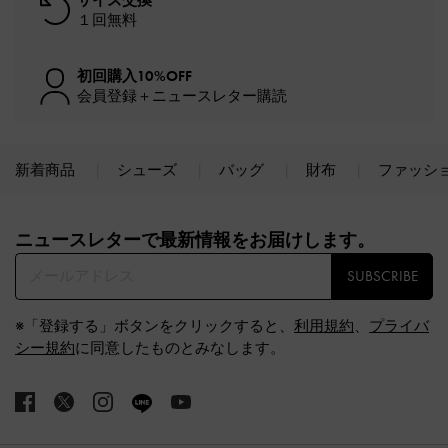
サイズ交換
１回無料
初回購入10%OFF
会員登録＋ニュースレター購読
新着商品
シューズ
バッグ
財布
ファッシ
Site footer
ニュースレターで最新情報をお届けします。​
SUBSCRIBE
※「登録する」ボタンをクリックすると、
利用規約
、
プライバ
シー規約
に同意したものとみなします。