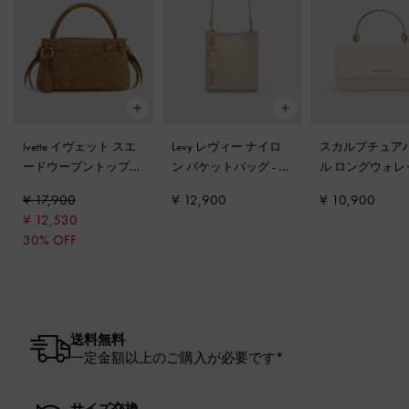
Ivette イヴェット スエ
Levy レヴィー ナイロ
スカルプチュア
ードウーブントップハ
ン バケットバッグ
-
ダ
ル ロングウォ
ンドルバッグ
-
サハラ
ストオーツ
クリーム
¥ 17,900
¥ 12,900
¥ 10,900
サンド
¥ 12,530
30% OFF
送料無料
一定金額以上のご購入が必要です*