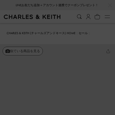
…
…
LINEお友だち追加＋アカウント連携でクーポンプレゼント！
CHARLES & KEITH (チャールズアンドキース) HOME
セール
シューズ
フラット
チャンキーソール ペニーローファー
似ている商品を見る