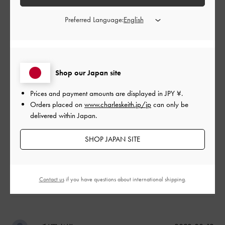
ちょうどいいサイズで、布製の表面が高級感あるバッグです。
Preferred Language:
|
サイズ:
その他（シューズ以外）
カラー:
ブラック系
デザイン
Shop our Japan site
とても良かった
Prices and payment amounts are displayed in
JPY ¥
.
品質
Orders placed on
www.charleskeith.jp/jp
can only be
delivered within Japan.
とても良かった
SHOP JAPAN SITE
もっと見る
このレビューは役に立ちましたか？
0
Contact us
if you have questions about international shipping.
0