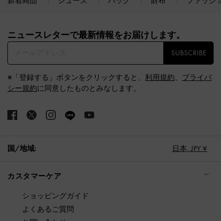
新着商品
シューズ
バッグ
財布
ファッシ
Site footer
ニュースレターで最新情報をお届けします。​
SUBSCRIBE
※「登録する」ボタンをクリックすると、
利用規約
、
プライバ
シー規約
に同意したものとみなします。
国/地域:
日本,
JPY ¥
カスタマーケア
ショッピングガイド
よくあるご質問