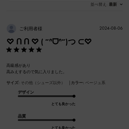
並べ替え
最新
:
公
2024-08-06
ご利用者様
開
♡ ᑎ ᑎ ♡ ( ˶ᐢᗜᐢ˶)つ ⊂♡
日
高級感があり
高みえするので気に入りました。
|
サイズ:
その他（シューズ以外）
カラー:
ベージュ系
デザイン
とても良かった
品質
とても良かった