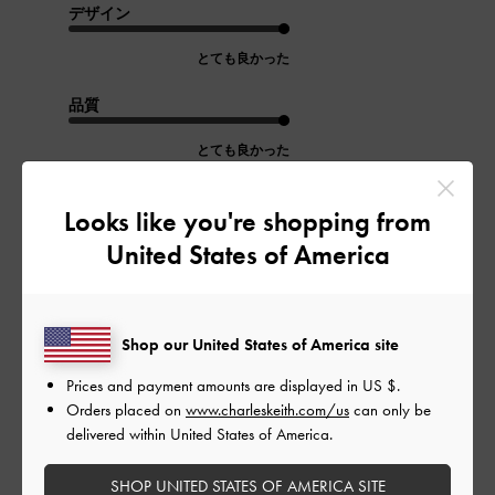
デザイン
とても良かった
品質
とても良かった
もっと見る
Looks like you're shopping from
United States of America
このレビューは役に立ちましたか？
0
0
Shop our United States of America site
Prices and payment amounts are displayed in
US $
.
公
2023-10-22
ご利用者様
Orders placed on
www.charleskeith.com/us
can only be
開
delivered within United States of America.
ちょうどいい
日
SHOP UNITED STATES OF AMERICA SITE