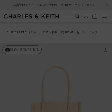
…
…
会員登録＋ニュースレター登録で10%OFFクーポンプレゼント！
CHARLES & KEITH (チャールズアンドキース) HOME
セール
バッグ
トートバッグ
Oona オオナ トートバッグ
似ている商品を見る