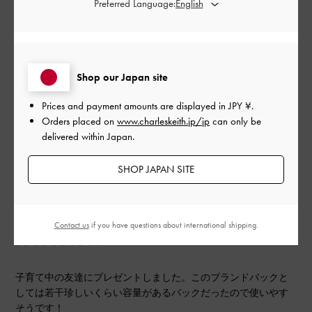
Preferred Language:
とてもよかった
もっと見る
Shop our Japan site
Prices and payment amounts are displayed in
JPY ¥
.
フィルター
Orders placed on
www.charleskeith.jp/jp
can only be
並べ替え
最新
:
delivered within Japan.
SHOP JAPAN SITE
公
2024-10-16
ご利用者様
開
友達にプレゼント
日
Contact us
if you have questions about international shipping.
子育て中の友達にプレゼントしました。このブランドバックと
しては若干珍しいくらい容量があるバックだったので使いやす
そうです！