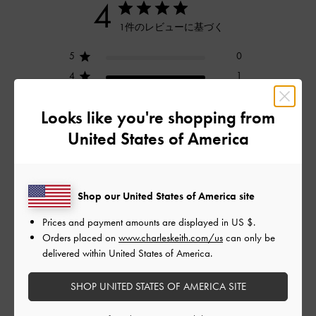
4
1件のレビューに基づく
5
0
4
1
3
0
Looks like you're shopping from
2
0
United States of America
1
0
レビューを書く
Shop our United States of America site
Prices and payment amounts are displayed in
US $
.
Orders placed on
www.charleskeith.com/us
can only be
デザイン
delivered within United States of America.
とてもよかった
SHOP UNITED STATES OF AMERICA SITE
品質