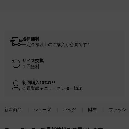
送料無料
一定金額以上のご購入が必要です*
サイズ交換
１回無料
初回購入10%OFF
会員登録＋ニュースレター購読
新着商品
シューズ
バッグ
財布
ファッシ
Site footer