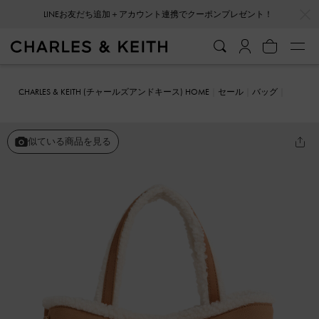
…
…
LINEお友だち追加＋アカウント連携でクーポンプレゼント！
CHARLES & KEITH (チャールズアンドキース) HOME
セール
バッグ
トートバッグ
Sybill シビル テクスチャーファートリムトートバッグ
似ている商品を見る