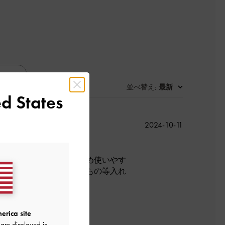
並べ替え
最新
:
d States
公
2024-10-11
開
日
収納力もあり、素材も含め使いやす
グに入れるのに抵抗あるもの等入れ
erica site
良かった
are displayed in