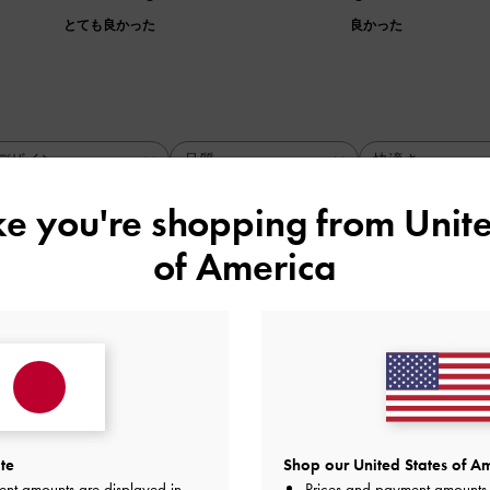
とても良かった
良かった
デザイン
品質
快適さ
全て
全て
全て
ike you're shopping from
Unite
of America
い
いたより小ぶりでしたが、使用していると丁度良いサイズ感で
切りになる部分には二つの収納も付いているのでそのままバッ
。カラーも白過ぎず服を選ばず持てるので良いです
品質
快適さ
te
Shop our United States of Am
とても良かった
とても良かった
とても
ent amounts are displayed in
Prices and payment amounts 