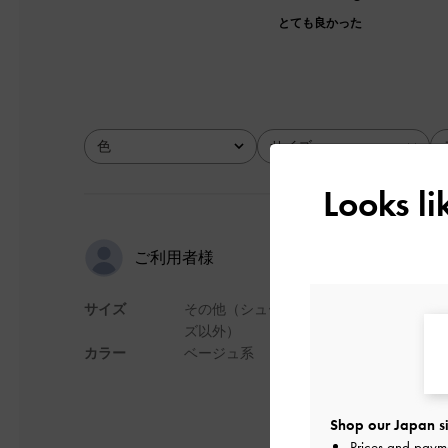
とても良かった
色
サイズ
全て
全て
Looks l
サイズ感良
ご利用者様
サイズ
その他（シュー
届いてみたら思って
ズ以外）
いバッグでした。仕
カラー
ベージュ系
られるので便利です
デザイン
Shop our Japan si
Prices and paym