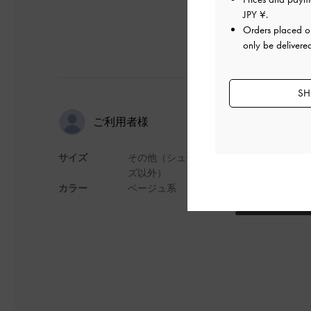
JPY ¥
.
Orders placed 
only be delivere
SH
通勤用バッ
ご利用者様
サイズ
その他（シュー
容量が入りそうでそ
ズ以外）
でもかわいいので満
カラー
ベージュ系
デザイン