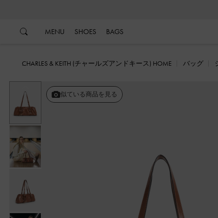
…
…
MENU
SHOES
BAGS
CHARLES & KEITH (チャールズアンドキース) HOME
バッグ
戻る
似ている商品を見る