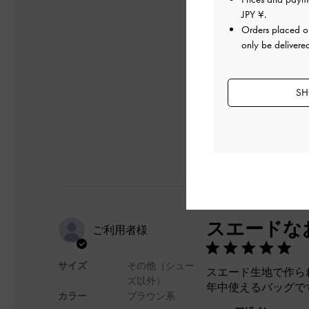
JPY ¥
.
Orders placed 
デザインがとてもお
only be delivere
です。収納力も十分
デザイン
SH
スエードな
ご利用者様
サイズ
その他（シュー
スエード生地で作ら
ズ以外）
年中使えるバッグで
カラー
ブラウン系