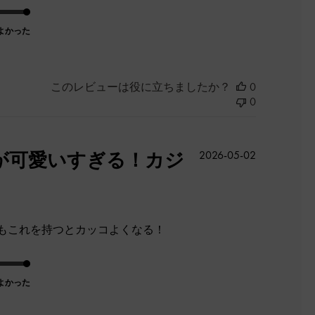
よかった
このレビューは役に立ちましたか？
0
0
公
が可愛いすぎる！カジ
2026-05-02
開
日
もこれを持つとカッコよくなる！
よかった