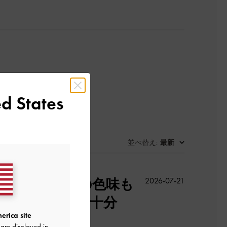
d States
並べ替え
最新
:
公
す。ブラウンの色味も
2026-07-21
開
です。収納力も十分
日
erica site
are displayed in