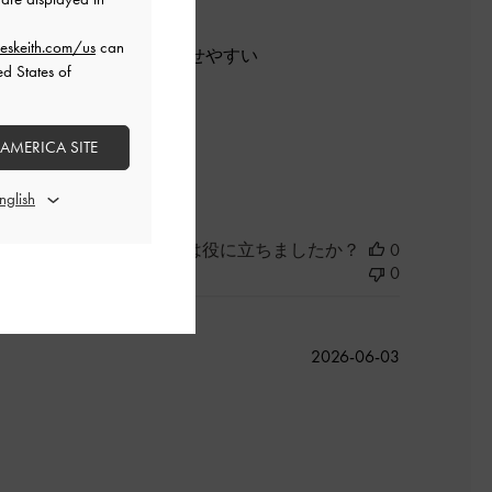
eskeith.com/us
can
て、どんな服装にも合わせやすい
ed States of
た。
 AMERICA SITE
よかった
このレビューは役に立ちましたか？
0
0
公
2026-06-03
開
日