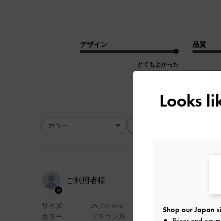
デザイン
品質
とてもよかった
Looks l
カラー
サイズ
全て
全て
デザインが
ご利用者様
落ち着いて
サイズ
39/24.5cm
Shop our Japan si
で、普段使
カラー
ブラウン系
Prices and paym