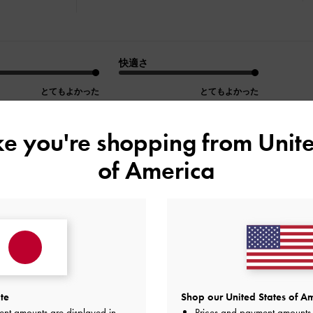
快適さ
とてもよかった
とてもよかった
ike you're shopping from
Unite
of America
デザイン
品質
快適さ
全て
全て
全て
とてもおしゃれで、高級感がありま
いて、どんな服装にも合わせやすい
te
Shop our United States of Am
いにも通勤
ent amounts are displayed in
Prices and payment amounts 