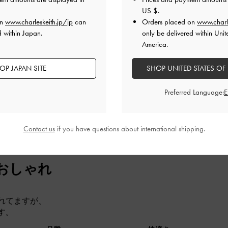
US $
.
on
www.charleskeith.jp/jp
can
Orders placed on
www.charl
しゃれで、高級感があります。ブラウンの色味も落ち着いてい
d within Japan.
only be delivered within Unit
で、普段使いにも通勤にもぴったりです。とても気に入りまし
America.
品質
快適さ
OP JAPAN SITE
SHOP UNITED STATES OF
とてもよかった
とてもよかった
とても
Preferred Language:
Contact us
if you have questions about international shipping.
おしゃれ
れてますが、
す。