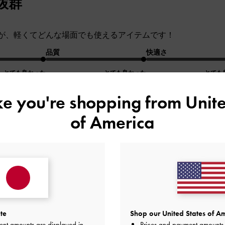
抜群
が、軽くてどんな場面でも使えるアイテムです！
品質
快適さ
とても良かった
とても良かった
とても
ike you're shopping from
Unite
of America
い
どとてもなじみやすい柔らかさで
です。
te
Shop our United States of Am
ーや仕事の書類入れるのに丁度良いサイズで
ent amounts are displayed in
Prices and payment amounts 