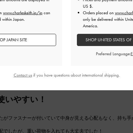
重宝しています
US $
.
どうしても大きすぎるのでが多いので
on
www.charleskeith.jp/jp
can
Orders placed on
www.charl
いたので最高のサイズ感です
d within Japan.
only be delivered within Unit
に軽いのでもち運びにも便利です
America.
品質
快適さ
OP JAPAN SITE
SHOP UNITED STATES OF
とても良かった
とても良かった
とても
Preferred Language:
Contact us
if you have questions about international shipping.
使いやすい！
たがファスナーが付いていて中身が見える心配もなく、持ち手
配でしたが、重い荷物を入れても大丈夫でした！