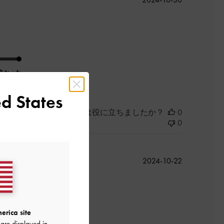
開
日
良かった
d States
このレビューは役に立ちましたか？
0
0
公
2024-10-22
開
日
erica site
are displayed in