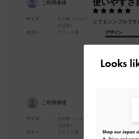
使いやすさ
ご利用者様
サイズ
その他（シュー
とてもシンプルです
ズ以外）
カラー
ブラック系
デザイン
Looks l
皮が柔らか
ご利用者様
サイズ
その他（シュー
しっかりに見えるけ
ズ以外）
硬すぎず使いやすい
Shop our Japan si
カラー
ブラック系
舞台鑑賞のフライヤ
Prices and paym