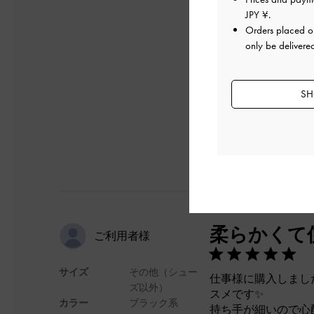
大きすぎずでとても
JPY ¥
.
他ブランドのもみて
Orders placed 
このくらいを探して
only be delivere
きちんとしているの
デザイン
SH
柔らかくて
ご利用者様
サイズ
その他（シュー
仕事様に購入しまし
ズ以外）
スメです✨
カラー
ブラック系
持ち手が細いので心