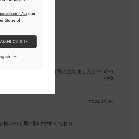
eskeith.com/us
can
ed States of
 AMERICA SITE
良かった
このレビューは役に立ちましたか？
0
0
公
2024-10-13
開
日
が長いので肩に駆けやすくておス