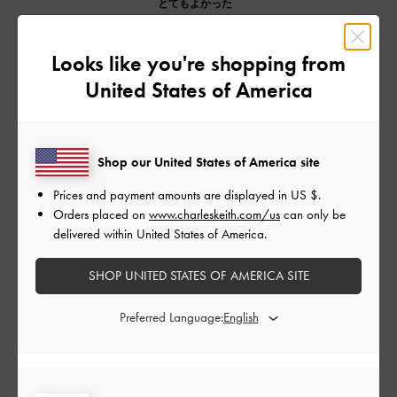
とてもよかった
もっと見る
Looks like you're shopping from
United States of America
このレビューは役に立ちましたか？
0
0
Shop our United States of America site
Prices and payment amounts are displayed in
US $
.
公
2024-02-03
ご利用者様
Orders placed on
www.charleskeith.com/us
can only be
開
理想のトートバッグ
delivered within United States of America.
日
SHOP UNITED STATES OF AMERICA SITE
収納力抜群で鞄の中が整理しやすいです。これからの季節を考
Preferred Language:
えホワイトにしました。服を選ばずコーデする際に万能です。
出勤用に使っていますが、お弁当もすっぽり入って使いやすい
です。