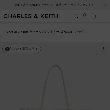
LINEお友だち追加＋アカウント連携でクーポンプレゼント！
…
…
会員登録＋ニュースレター登録で10%OFFクーポンプレゼント！
CHARLES & KEITH (チャールズアンドキース) HOME
バッグ
トートバッグ
クラシックダブルハンドル トートバッグ
似ている商品を見る