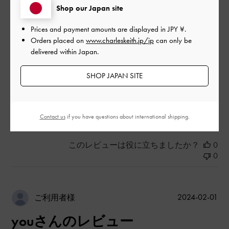
|
サイズ:
その他（シューズ以外）
カラー:
ホワイト系
Shop our Japan site
デザイン
Prices and payment amounts are displayed in
JPY ¥
.
Orders placed on
www.charleskeith.jp/jp
can only be
とてもよかった
delivered within Japan.
品質
SHOP JAPAN SITE
とてもよかった
もっと見る
Contact us
if you have questions about international shipping.
このレビューは役に立ちましたか？
0
0
公
2024-02-01
ご利用者様
開
youさんのレビュー
日