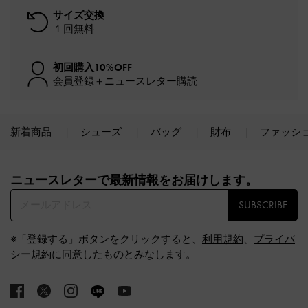
サイズ交換
１回無料
初回購入10%OFF
会員登録＋ニュースレター購読
新着商品
シューズ
バッグ
財布
ファッシ
Site footer
ニュースレターで最新情報をお届けします。​
SUBSCRIBE
※「登録する」ボタンをクリックすると、
利用規約
、
プライバ
シー規約
に同意したものとみなします。