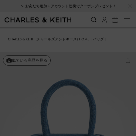
…
…
LINEお友だち追加＋アカウント連携でクーポンプレゼント！
CHARLES & KEITH (チャールズアンドキース) HOME
バッグ
ショルダーバッグ
Perline ペルリーネ デニム イーロンゲイティドト
ートバッグ
似ている商品を見る