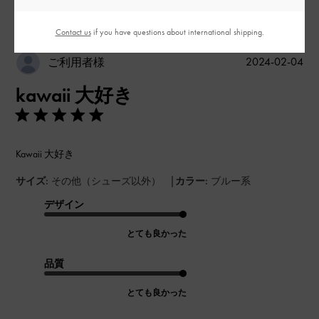
並べ替え
最新
:
Contact us
if you have questions about international shipping.
公
2024-02-04
ご利用者様
開
kawaii 大好き
日
Kawaii 大好き
|
サイズ:
その他（シューズ以外）
カラー:
ブルー系
デザイン
とても良かった
品質
とても良かった