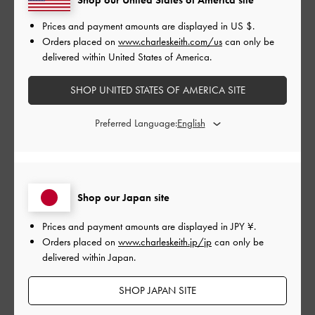
1
0
Prices and payment amounts are displayed in
US $
.
Orders placed on
www.charleskeith.com/us
can only be
delivered within United States of America.
レビューを書く
SHOP UNITED STATES OF AMERICA SITE
デザイン
Preferred Language:
とても良かった
品質
Shop our Japan site
とても良かった
Prices and payment amounts are displayed in
JPY ¥
.
Orders placed on
www.charleskeith.jp/jp
can only be
もっと見る
delivered within Japan.
SHOP JAPAN SITE
フィルター