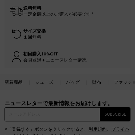
送料無料
一定金額以上のご購入が必要です*
サイズ交換
１回無料
初回購入10%OFF
会員登録＋ニュースレター購読
新着商品
シューズ
バッグ
財布
ファッシ
Site footer
ニュースレターで最新情報をお届けします。​
SUBSCRIBE
※「登録する」ボタンをクリックすると、
利用規約
、
プライバ