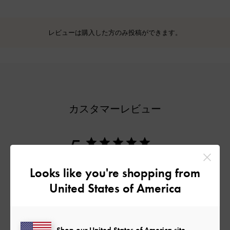
レビューは購入した方のみ投稿ができます。
カスタマーレビュー
5
1件のレビューに基づく
Looks like you're shopping from
5
1
United States of America
4
0
3
0
2
0
Shop our United States of America site