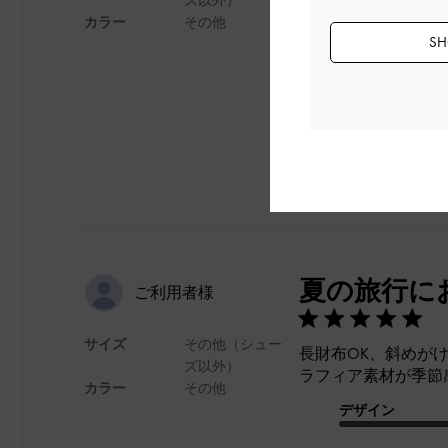
スマホ、財布、ハン
カラー
その他
いです。型崩れもせ
SH
デザイン
夏の旅行に
ご利用者様
サイズ
その他（シュー
長財布OK、斜めが
ズ以外）
ラフィア素材が季節
カラー
その他
デザイン