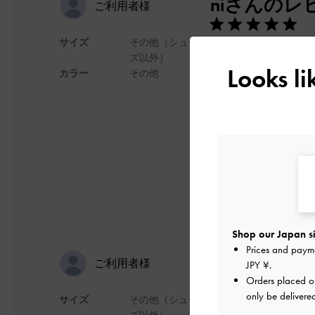
niさんのレ
ご利用者様
サイズ
その他（シュー
かわいいし荷物が少
ズ以外）
ちょうどいいサイズ
Looks l
カラー
その他
夏にたくさん使いた
デザイン
Shop our Japan si
Prices and paym
春夏に
ご利用者様
JPY ¥
.
Orders placed 
only be delivere
サイズ
その他（シュー
店舗で一目惚れして
ズ以外）