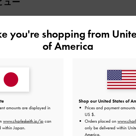
ビュー
ない人には
感！
ike you're shopping from
Unite
いです。
of America
品質
快適さ
とてもよかった
とてもよかった
普通
te
Shop our United States of Am
ent amounts are displayed in
Prices and payment amounts 
US $
.
on
www.charleskeith.jp/jp
can
Orders placed on
www.charl
d within Japan.
only be delivered within Unit
購入しました。
America.