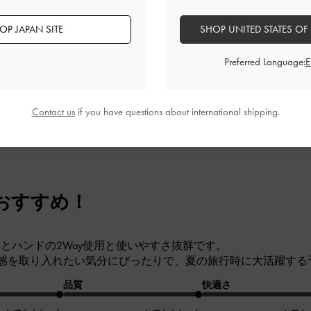
カチ、小さめポーチは余裕で入ります。ハンドバッグとしても
ず、買って良かったです。
OP JAPAN SITE
SHOP UNITED STATES OF
品質
快適さ
Preferred Language:
とてもよかった
とてもよかった
とても
Contact us
if you have questions about international shipping.
おすすめ！
けとハンドの2Way使用と使いやすさ抜群です。
感を取り入れたい気分にぴったりで、夏の旅行時に大活躍する
品質
快適さ