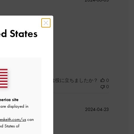
開
日
d States
このレビューは役に立ちましたか？
0
0
erica site
are displayed in
公
2024-04-23
開
eskeith.com/us
can
日
ed States of