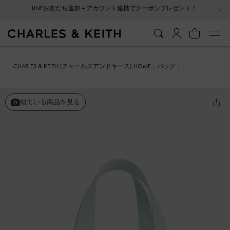
…
…
会員登録＋ニュースレター登録で10%OFFクーポンプレゼント！
CHARLES & KEITH (チャールズアンドキース) HOME
バッグ
トートバッグ
Marceline マーセリン トートバッグ
似ている商品を見る