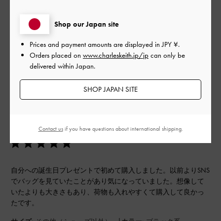
Shop our Japan site
もっと見る
Prices and payment amounts are displayed in
JPY ¥
.
Orders placed on
www.charleskeith.jp/jp
can only be
このレビューは役に立ちましたか？
0
delivered within Japan.
0
SHOP JAPAN SITE
公
2024-08-01
ご利用者様
開
初めての購入。
日
Contact us
if you have questions about international shipping.
自分への誕生日プレゼントで初めて購入しました。以前よりSNS
でバッグを見ていたことがあり気になっていました。想像して
いたよりも大きさもあり、荷物も入れやすくて購入して良かっ
たです。