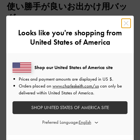
使い勝手が良いお出かけ用バッ
日
グ
Looks like you're shopping from
United States of America
荷物が多くても
コンパクトなカバンをもちたいタイプなのですが
このカバンは日傘、日焼け止め、財布、化粧品などもしっかり
入るし見た目にパンパンさが出ないところがすごくお気に入り
Shop our United States of America site
です。
フォルムが可愛いしお出かけに最適です！
Prices and payment amounts are displayed in
US $
.
Orders placed on
www.charleskeith.com/us
can only be
|
サイズ:
その他（シューズ以外）
カラー:
ブラック系
delivered within United States of America.
デザイン
SHOP UNITED STATES OF AMERICA SITE
とても良かった
Preferred Language:
品質
良かった