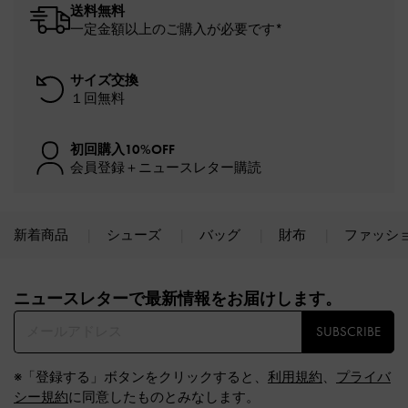
送料無料
一定金額以上のご購入が必要です*
サイズ交換
１回無料
初回購入10%OFF
会員登録＋ニュースレター購読
新着商品
シューズ
バッグ
財布
ファッシ
Site footer
ニュースレターで最新情報をお届けします。​
SUBSCRIBE
※「登録する」ボタンをクリックすると、
利用規約
、
プライバ
シー規約
に同意したものとみなします。