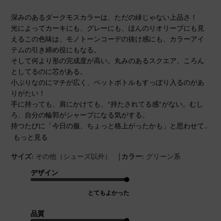
深みのあるダークモスカラーは、ただの緑じゃない上品さ！
光によってカーキにも、グレーにも、ほんのりオリーブにも見
えるこの色味は、モノトーンコーデの抜け感にも、カラーアイ
テムの引き締め役にもなる。
そして何より形の完成度が高い。丸みのあるスクエア、ころん
としてるのに芯がある。
小ぶりなのにマチが広く、ペットボトルもすっぽり入るのがあ
りがたい！
手に持っても、肩にかけても、“持たされてる感”がない。むし
ろ、自分の輪郭がシャープになる気がする。
持つたびに「今日の服、ちょっと格上がったかも」と思わせて...
もっと見る
|
サイズ:
その他（シューズ以外）
カラー:
グリーン系
デザイン
とてもよかった
品質