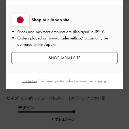
このレビューは役に立ちましたか？
0
0
Shop our Japan site
Prices and payment amounts are displayed in
JPY ¥
.
公
2024-09-10
ご利用者様
Orders placed on
www.charleskeith.jp/jp
can only be
開
delivered within Japan.
めちゃくちゃ可愛い
日
SHOP JAPAN SITE
めちゃくちゃ物が入るわけではないけど、財布、定期、ポー
チ、スマホなど最低限必要なものは余裕。使いやすくて可愛す
Contact us
if you have questions about international shipping.
ぎ。
|
サイズ:
その他（シューズ以外）
カラー:
ブラウン系
デザイン
とてもよかった