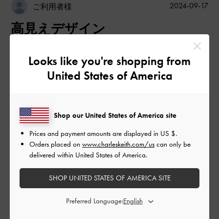
公
2024-09-17
ご利用者様
開
高見えデザイン
日
Looks like you're shopping from
程よい大きさ、程よい光沢。
United States of America
これからの季節活躍してくれること間違いなしです。
|
サイズ:
その他（シューズ以外）
カラー:
ブラウン系
デザイン
Shop our United States of America site
Prices and payment amounts are displayed in
US $
.
とてもよかった
Orders placed on
www.charleskeith.com/us
can only be
delivered within United States of America.
品質
とてもよかった
SHOP UNITED STATES OF AMERICA SITE
Preferred Language:
もっと見る