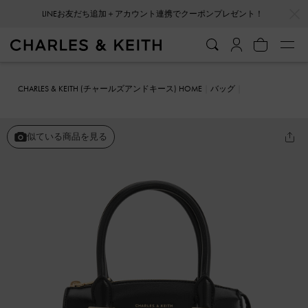
LINEお友だち追加＋アカウント連携でクーポンプレゼント！
…
…
会員登録＋ニュースレター登録で10%OFFクーポンプレゼント！
CHARLES & KEITH (チャールズアンドキース) HOME
バッグ
トートバッグ
Temmie テミー ストラクチャートートバッグ
似ている商品を見る