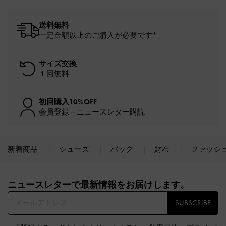
送料無料
一定金額以上のご購入が必要です*
サイズ交換
１回無料
初回購入10%OFF
会員登録＋ニュースレター購読
新着商品
シューズ
バッグ
財布
ファッシ
Site footer
ニュースレターで最新情報をお届けします。​
SUBSCRIBE