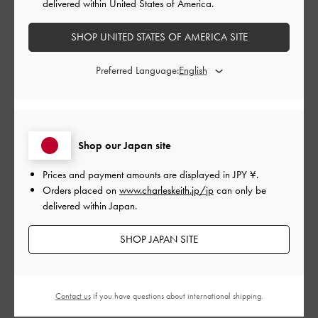
delivered within United States of America.
SHOP UNITED STATES OF AMERICA SITE
シンプルでかわいいです〜
Preferred Language:
カジュアルでも、キレイめでも使えそう！
|
サイズ:
その他（シューズ以外）
カラー:
ブラック系
デザイン
Shop our Japan site
とてもよかった
Prices and payment amounts are displayed in
JPY ¥
.
品質
Orders placed on
www.charleskeith.jp/jp
can only be
delivered within Japan.
とてもよかった
SHOP JAPAN SITE
もっと見る
このレビューは役に立ちましたか？
0
Contact us
if you have questions about international shipping.
0