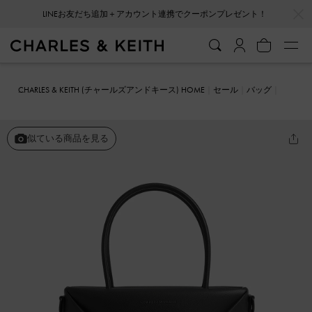
…
…
会員登録＋ニュースレター登録で10%OFFクーポンプレゼント！
CHARLES & KEITH (チャールズアンドキース) HOME
セール
バッグ
トートバッグ
Midori ミドリ ジオメトリックトートバッグ
似ている商品を見る