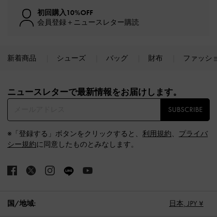
初回購入10%OFF
会員登録＋ニュースレター購読
新着商品
シューズ
バッグ
財布
ファッシ
Site footer
ニュースレターで最新情報をお届けします。​
SUBSCRIBE
※「登録する」ボタンをクリックすると、
利用規約
、
プライバ
シー規約
に同意したものとみなします。
国/地域:
日本,
JPY ¥