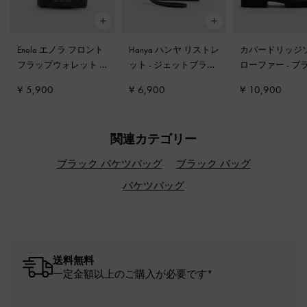
Enola エノラ フロント
Hanya ハンヤ リストレ
カバードリッジ
フラップウォレット
-
ット
-
ジェットブラッ
ローファー
-
ブ
ノワール
ク
ボックス
¥ 5,900
¥ 6,900
¥ 10,900
関連カテゴリー
ブラック バケツバッグ
ブラック バッグ
バケツバッグ
送料無料
一定金額以上のご購入が必要です*