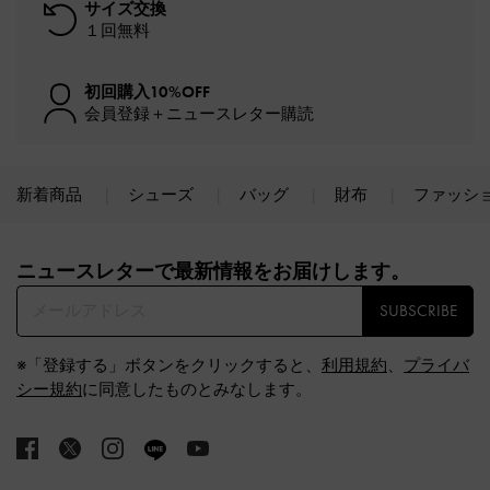
サイズ交換
１回無料
初回購入10%OFF
会員登録＋ニュースレター購読
新着商品
シューズ
バッグ
財布
ファッシ
Site footer
ニュースレターで最新情報をお届けします。​
SUBSCRIBE
※「登録する」ボタンをクリックすると、
利用規約
、
プライバ
シー規約
に同意したものとみなします。