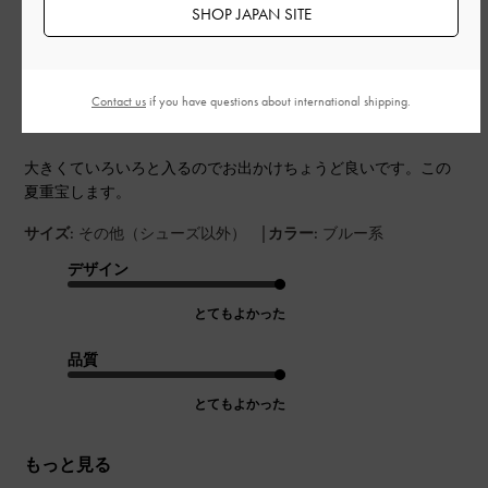
SHOP JAPAN SITE
公
2026-07-19
ご利用者様
開
お出かけ用にピッタリ
日
Contact us
if you have questions about international shipping.
大きくていろいろと入るのでお出かけちょうど良いです。この
夏重宝します。
|
サイズ:
その他（シューズ以外）
カラー:
ブルー系
デザイン
とてもよかった
品質
とてもよかった
もっと見る