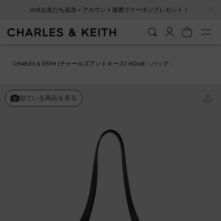
…
…
LINEお友だち追加＋アカウント連携でクーポンプレゼント！
CHARLES & KEITH (チャールズアンドキース) HOME
バッグ
バケツバッグ
Hanya ハンヤ ドローストリング トートバッグ
似ている商品を見る