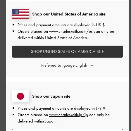
キャンバス生地が丈夫で、荷物もたくさん入るので重宝してい
Shop our United States of America site
ます
Prices and payment amounts are displayed in
US $
.
|
サイズ:
41/25.5cm
カラー:
ホワイト系
Orders placed on
www.charleskeith.com/us
can only be
delivered within United States of America.
デザイン
とてもよかった
SHOP UNITED STATES OF AMERICA SITE
品質
Preferred Language:
とてもよかった
もっと見る
Shop our Japan site
Prices and payment amounts are displayed in
JPY ¥
.
このレビューは役に立ちましたか？
0
0
Orders placed on
www.charleskeith.jp/jp
can only be
delivered within Japan.