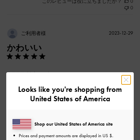
このレビューは役に立ちましたか？
0
0
公
2023-12-29
ご利用者様
開
かわいい
日
モフモフでかわいい！
|
サイズ:
その他（シューズ以外）
カラー:
ホワイト系
Looks like you're shopping from
デザイン
United States of America
とてもよかった
品質
Shop our United States of America site
とてもよかった
Prices and payment amounts are displayed in
US $
.