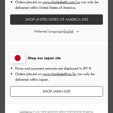
Orders placed on
www.charleskeith.com/us
can only be
delivered within United States of America.
もっと見る
SHOP UNITED STATES OF AMERICA SITE
このレビューは役に立ちましたか？
0
0
Preferred Language:
公
2023-12-22
ご利用者様
開
Shop our Japan site
とにかく可愛い❣️
日
Prices and payment amounts are displayed in
JPY ¥
.
Orders placed on
www.charleskeith.jp/jp
can only be
delivered within Japan.
新宿の店舗で可愛いと思ったけど小ささに購入をためらいまし
SHOP JAPAN SITE
たが…やっぱり可愛いのでサイトから購入しました…この小さい
サイズとふわふわが持ってるだけで可愛い😍
|
サイズ:
その他（シューズ以外）
カラー:
ブラック系
Contact us
if you have questions about international shipping.