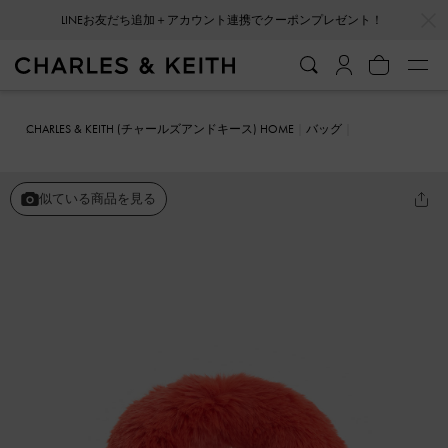
LINEお友だち追加＋アカウント連携でクーポンプレゼント！
…
…
会員登録＋ニュースレター登録で10%OFFクーポンプレゼント！
CHARLES & KEITH (チャールズアンドキース) HOME
バッグ
ホーボーバッグ
Yama ミニヤマ ファーリートップハンドルバッグ
似ている商品を見る