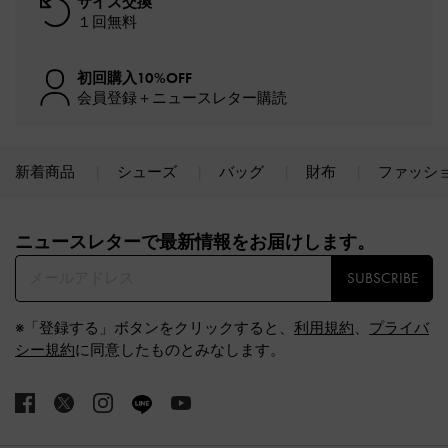
サイズ交換
１回無料
初回購入10%OFF
会員登録＋ニュースレター購読
新着商品
シューズ
バッグ
財布
ファッシ
Site footer
ニュースレターで最新情報をお届けします。​
SUBSCRIBE
※「登録する」ボタンをクリックすると、
利用規約
、
プライバ
シー規約
に同意したものとみなします。