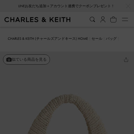
…
…
LINEお友だち追加＋アカウント連携でクーポンプレゼント！
CHARLES & KEITH (チャールズアンドキース) HOME
セール
バッグ
ショルダーバッグ
Allegra アレグラ ニットスラウチーホーボーバッ
グ
似ている商品を見る