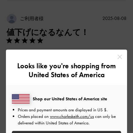
公
2025-08-08
ご利用者様
開
値下げになるなんて！
日
デザインが圧倒的にかわいい😍ブラックなので、持ち手の部分
の汚れも目立ちにくそうで、秋口まで活躍できそう！肩にかけ
Looks like you're shopping from
ると収まるサイズで、思ったより大きくありませんでした。カ
United States of America
ラーで印象が違うので、色違いでもほしい商品です。
|
サイズ:
39/24.5cm
カラー:
ブラック系
デザイン
Shop our United States of America site
Prices and payment amounts are displayed in
US $
.
とてもよかった
Orders placed on
www.charleskeith.com/us
can only be
品質
delivered within United States of America.