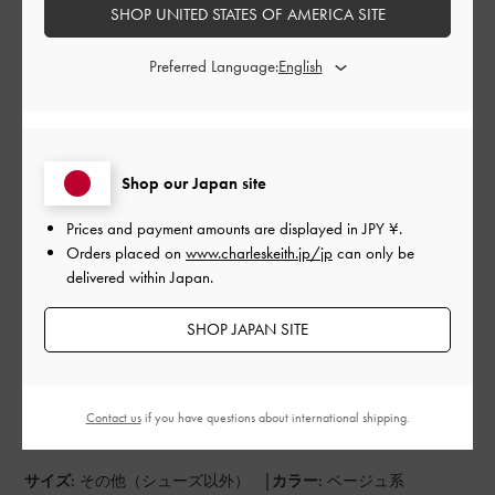
よかった
SHOP UNITED STATES OF AMERICA SITE
もっと見る
Preferred Language:
このレビューは役に立ちましたか？
0
0
Shop our Japan site
Prices and payment amounts are displayed in
JPY ¥
.
公
2024-09-03
ご利用者様
Orders placed on
www.charleskeith.jp/jp
can only be
開
delivered within Japan.
可愛い❤️
日
SHOP JAPAN SITE
夏も終わりで買うか悩みましたが買って正解！何でもっと早く
購入しなかったのか…笑もうそろそろ夏が終わりますがギリギリ
Contact us
if you have questions about international shipping.
まで活躍しそうです！ただちょっと荷物が出しにくうかな？
|
サイズ:
その他（シューズ以外）
カラー:
ベージュ系