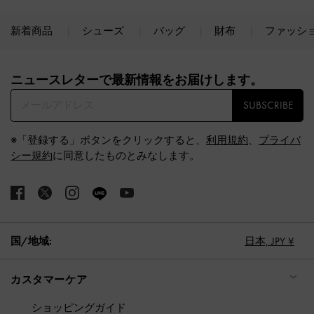
新着商品
シューズ
バッグ
財布
ファッシ
Site footer
ニュースレターで最新情報をお届けします。​
SUBSCRIBE
※「登録する」ボタンをクリックすると、
利用規約
、
プライバ
シー規約
に同意したものとみなします。
国/地域:
日本,
JPY ¥
カスタマーケア
ショッピングガイド