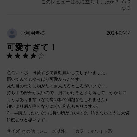
このレビューは役に立ちましたか？
0
0
公
2024-07-17
ご利用者様
開
可愛すぎて！
日
色合い・形、可愛すぎて衝動買いしてしまいました。
届いてみてもやっぱり可愛かったです。
見た目のわりに物がたくさん入るところがいいです。
持ち手の部分が太いので、肩にかけるとずり落ちて、かかりに
くくはあります（なで肩の私の問題かもしれません）
細いより肩が痛くなりにくい利点もありますが。
Cream購入したので手に持つ所が白いので、汚さないように大切
に使おうと思います。
|
サイズ:
その他（シューズ以外）
カラー:
ホワイト系