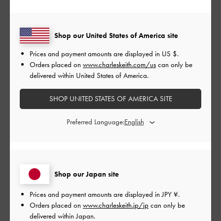
茶色とベージュのこのバッグは高見えするし、意外と物も入る
し、どんな服装にも合ってくれるから本当にかわいい😭💞2週間
前にお店へ寄った時は無かったけど今回たまたま在庫があって
Shop our United States of America site
良かった😍💞
Prices and payment amounts are displayed in
US $
.
|
サイズ:
その他（シューズ以外）
カラー:
ブラウン系
Orders placed on
www.charleskeith.com/us
can only be
delivered within United States of America.
デザイン
とてもよかった
SHOP UNITED STATES OF AMERICA SITE
品質
Preferred Language:
とてもよかった
もっと見る
Shop our Japan site
Prices and payment amounts are displayed in
JPY ¥
.
このレビューは役に立ちましたか？
0
0
Orders placed on
www.charleskeith.jp/jp
can only be
delivered within Japan.