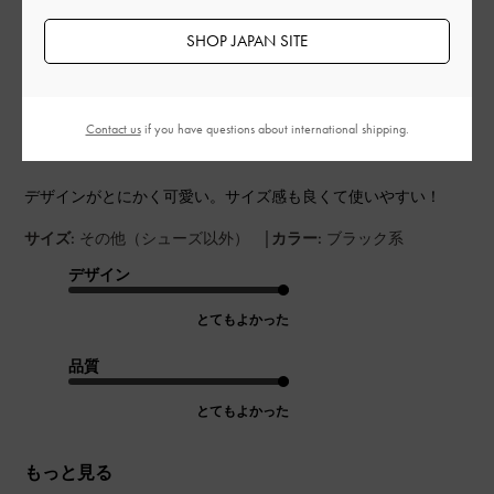
SHOP JAPAN SITE
公
2024-03-14
ご利用者様
開
デザインが良い
日
Contact us
if you have questions about international shipping.
デザインがとにかく可愛い。サイズ感も良くて使いやすい！
|
サイズ:
その他（シューズ以外）
カラー:
ブラック系
デザイン
とてもよかった
品質
とてもよかった
もっと見る