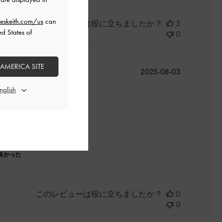
eskeith.com/us
can
このレビューは役に立ちましたか？
5
ed States of
0
 AMERICA SITE
公
2025-08-03
開
日
良かった
このレビューは役に立ちましたか？
0
0