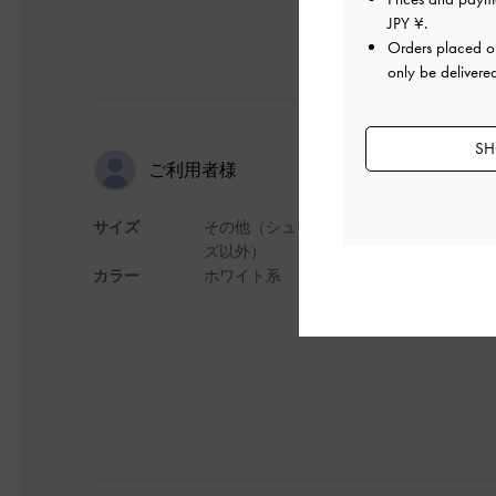
JPY ¥
.
Orders placed 
only be delivere
SH
使いやすい
ご利用者様
サイズ
その他（シュー
日傘に財布だけでな
ズ以外）
ペットボトルや小さ
カラー
ホワイト系
デザイン