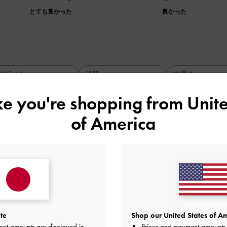
とても良かった
良かった
デザイン
品質
快適さ
全て
全て
全て
ike you're shopping from
Unite
of America
リなバッグです!!
かなデニム生地に惹かれて購入しました。ペットボトルや日傘
した。お出かけが楽しみになるバッグです!!
品質
快適さ
とても良かった
とても良かった
とても
te
Shop our United States of Am
ent amounts are displayed in
Prices and payment amounts 