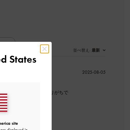
並べ替え
最新
:
d States
公
2025-08-05
開
日
など夏場は荷物が多くなりがちで
良かった
erica site
are displayed in