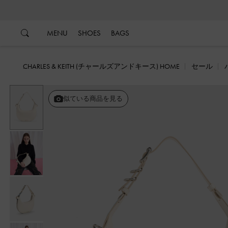
…
…
MENU
SHOES
BAGS
CHARLES & KEITH (チャールズアンドキース) HOME
セール
戻る
似ている商品を見る