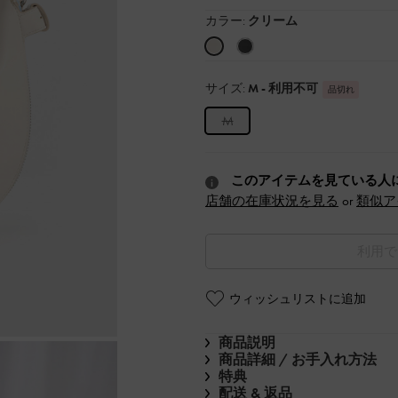
カラー:
クリーム
サイズ:
M
- 利用不可
品切れ
M
このアイテムを見ている人
店舗の在庫状況を見る
or
類似ア
利用で
ウィッシュリストに追加
商品説明
商品詳細 / お手入れ方法
特典
配送 & 返品