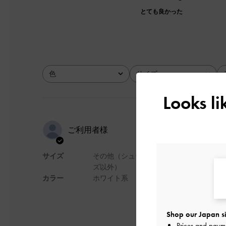
とても良かった
色
サイズ
全て
全て
Looks l
夏にピッタ
ご利用者様
サイズ
その他（シュー
夏にピッタリな爽や
ズ以外）
すが、すべて入りま
カラー
ホワイト系
デザイン
Shop our Japan si
Prices and paym