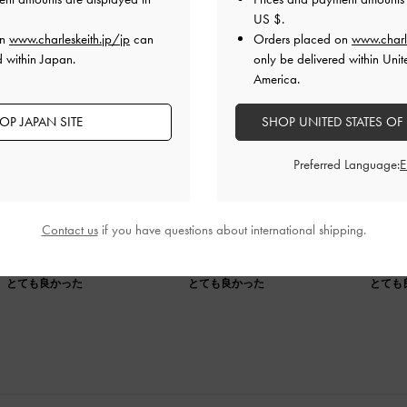
US $
.
on
www.charleskeith.jp/jp
can
Orders placed on
www.charl
d within Japan.
only be delivered within Unit
America.
OP JAPAN SITE
SHOP UNITED STATES OF
です
Preferred Language:
く
なポーチが数個入るくらいの大きさで使いやすいです
Contact us
if you have questions about international shipping.
品質
快適さ
とても良かった
とても良かった
とても