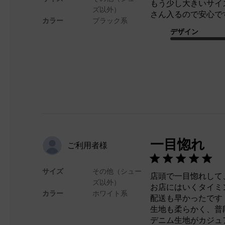
もう少し大きいサイ
ズ以外）
さん入るので安心で
カラー
ブラック系
デザイン
一目惚れ
ご利用者様
サイズ
その他（シュー
店頭で一目惚れして
ズ以外）
お店にはいくタイミ
カラー
ホワイト系
配送も早かったです
生地も柔らかく、普
デニム生地がカジュ