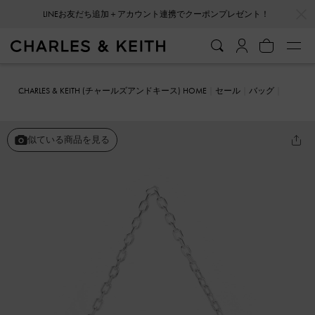
LINEお友だち追加＋アカウント連携でクーポンプレゼント！
…
…
会員登録＋ニュースレター登録で10%OFFクーポンプレゼント！
CHARLES & KEITH (チャールズアンドキース) HOME
セール
バッグ
ショルダーバッグ
Kalinda カリンダ メタリックアクセントホーボー
バッグ
似ている商品を見る