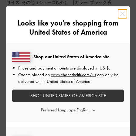
|
サイズ:
その他（シューズ以外）
カラー:
ブラック系
デザイン
Looks like you're shopping from
とても良かった
United States of America
品質
とても良かった
Shop our United States of America site
もっと見る
Prices and payment amounts are displayed in
US $
.
Orders placed on
www.charleskeith.com/us
can only be
delivered within United States of America.
このレビューは役に立ちましたか？
0
0
SHOP UNITED STATES OF AMERICA SITE
Preferred Language:
公
2024-03-08
ご利用者様
開
★
日