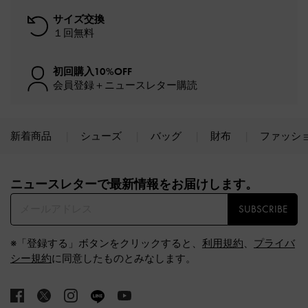
サイズ交換
１回無料
初回購入10%OFF
会員登録＋ニュースレター購読
新着商品
シューズ
バッグ
財布
ファッシ
Site footer
ニュースレターで最新情報をお届けします。​
SUBSCRIBE
※「登録する」ボタンをクリックすると、
利用規約
、
プライバ
シー規約
に同意したものとみなします。