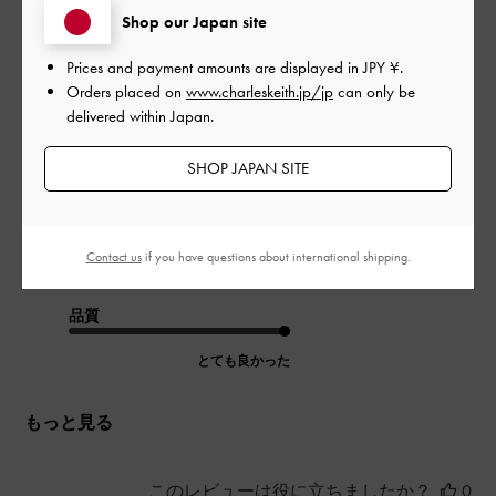
Shop our Japan site
Prices and payment amounts are displayed in
JPY ¥
.
持ち手は３WAYで使えて、雰囲気も変わるのでとても良いで
Orders placed on
www.charleskeith.jp/jp
can only be
す。
delivered within Japan.
中も財布、キーケース、ポーチ、ハンカチなど入り、容量はし
っかりあります。
SHOP JAPAN SITE
|
サイズ:
その他（シューズ以外）
カラー:
ブラック系
デザイン
Contact us
if you have questions about international shipping.
とても良かった
品質
とても良かった
もっと見る
このレビューは役に立ちましたか？
0