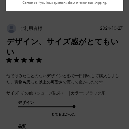
Contact us
if you have questions about international shipping.
並べ替え
最新
:
公
2024-10-27
ご利用者様
開
デザイン、サイズ感がとてもい
日
い
他ではみたことのないデザインと形で一目惚れして購入しまし
た。実物も思った以上の可愛さで買って良かったです
|
サイズ:
その他（シューズ以外）
カラー:
ブラック系
デザイン
とてもよかった
品質