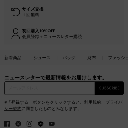
サイズ交換
１回無料
初回購入10%OFF
会員登録＋ニュースレター購読
新着商品
シューズ
バッグ
財布
ファッシ
Site footer
ニュースレターで最新情報をお届けします。​
SUBSCRIBE
※「登録する」ボタンをクリックすると、
利用規約
、
プライバ
シー規約
に同意したものとみなします。