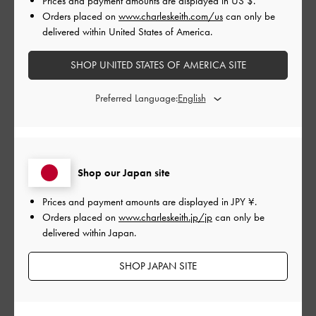
Prices and payment amounts are displayed in
US $
.
1
0
Orders placed on
www.charleskeith.com/us
can only be
delivered within United States of America.
SHOP UNITED STATES OF AMERICA SITE
レビューを書く
Preferred Language:
デザイン
とてもよかった
Shop our Japan site
品質
Prices and payment amounts are displayed in
JPY ¥
.
Orders placed on
www.charleskeith.jp/jp
can only be
とてもよかった
delivered within Japan.
もっと見る
SHOP JAPAN SITE
フィルター