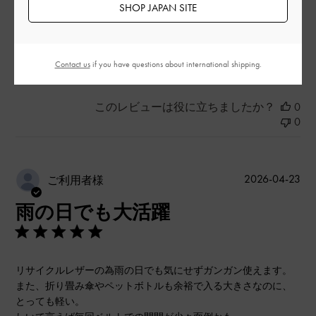
SHOP JAPAN SITE
よかった
もっと見る
Contact us
if you have questions about international shipping.
このレビューは役に立ちましたか？
0
0
公
2026-04-23
ご利用者様
開
雨の日でも大活躍
日
リサイクルレザーの為雨の日でも気にせずガンガン使えます。
また、折り畳み傘やペットボトルも余裕で入る大きさなのに、
とっても軽い。