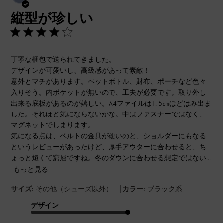
開
縦型が珍しい
日
丁寧な梱包で送られてきました。
デザインが可愛いし、高級感があって素敵！
意外とマチがあります。ペットボトル、財布、ポーチなど色々
入りそう。内ポケットが無いので、工夫が必要です。取り外し
出来る底板があるのが嬉しい。A4ファイルは1. 5㎝ほどはみ出ま
した。それほど気にならないかな。中はファスナーではなく、
マグネットでしまります。
気になる点は、ベルトの金具が硬いのと、ショルダーにもなる
というレビューがあったけど、厚手アウターに合わせると、ち
ょっと短くて窮屈ですね。冬のダウンに合わせる想定ではない...
もっと見る
|
サイズ:
その他（シューズ以外）
カラー:
ブラック系
デザイン