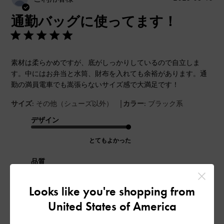
開
通勤バッグに使ってます！
日
素材は柔らかめですが、底がしっかりしているので自立しま
す。中にはお弁当と水筒、財布を入れても余裕があります。通
勤の満員電車でも嵩張らないサイズ感で大満足です！
|
サイズ:
その他（シューズ以外）
カラー:
ブラック系
デザイン
とてもよかった
品質
とてもよかった
Looks like you're shopping from
United States of America
もっと見る