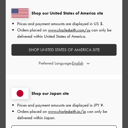
このレビューは役に立ちましたか？
0
Shop our United States of America site
0
Prices and payment amounts are displayed in
US $
.
Orders placed on
www.charleskeith.com/us
can only be
delivered within United States of America.
公
2026-05-02
ご利用者様
開
SHOP UNITED STATES OF AMERICA SITE
通勤バッグに
日
Preferred Language:
A4が縦で入れられるのがとても使いやすいです。
留め具のベルトデザインも綺麗見えします！
|
サイズ:
その他（シューズ以外）
カラー:
ブラック系
Shop our Japan site
デザイン
Prices and payment amounts are displayed in
JPY ¥
.
Orders placed on
www.charleskeith.jp/jp
can only be
よかった
delivered within Japan.
品質