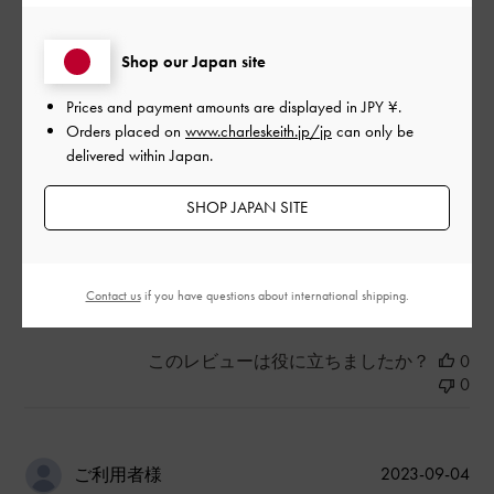
く購入できて大変満足です
|
サイズ:
その他（シューズ以外）
カラー:
ブラック系
Shop our Japan site
デザイン
Prices and payment amounts are displayed in
JPY ¥
.
Orders placed on
www.charleskeith.jp/jp
can only be
とてもよかった
delivered within Japan.
品質
SHOP JAPAN SITE
普通
もっと見る
Contact us
if you have questions about international shipping.
このレビューは役に立ちましたか？
0
0
公
2023-09-04
ご利用者様