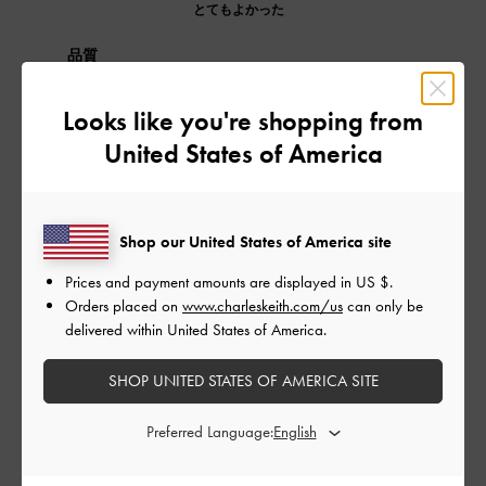
とてもよかった
品質
とてもよかった
Looks like you're shopping from
United States of America
もっと見る
このレビューは役に立ちましたか？
0
Shop our United States of America site
0
Prices and payment amounts are displayed in
US $
.
Orders placed on
www.charleskeith.com/us
can only be
delivered within United States of America.
公
2023-09-06
ご利用者様
開
SHOP UNITED STATES OF AMERICA SITE
かわいいです
日
Preferred Language:
ちょうどこのようなデザインのバックを探していたので、お安