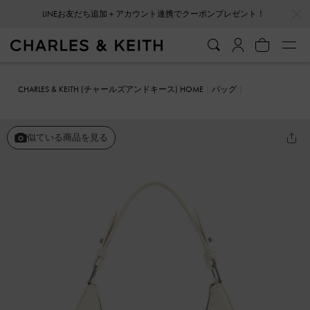
…
…
会員登録＋ニュースレター登録で10%OFFクーポンプレゼント！
CHARLES & KEITH (チャールズアンドキース) HOME
バッグ
ホーボーバッグ
Grommet グロメット クレセントホーボーバッグ
似ている商品を見る