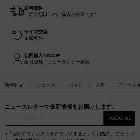
送料無料
一定金額以上のご購入が必要です*
サイズ交換
１回無料
初回購入10%OFF
会員登録＋ニュースレター購読
新着商品
シューズ
バッグ
財布
ファッシ
Site footer
ニュースレターで最新情報をお届けします。​
SUBSCRIBE
※「登録する」ボタンをクリックすると、
利用規約
、
プライバ