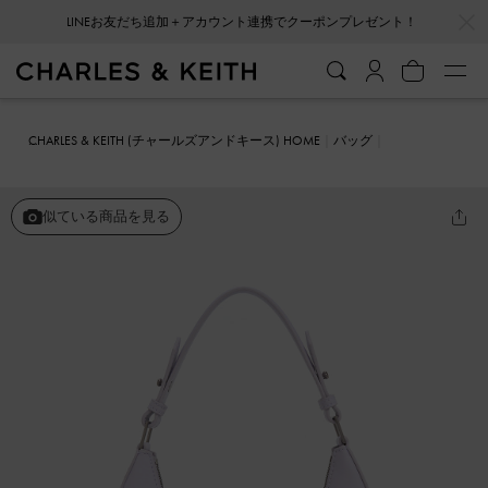
LINEお友だち追加＋アカウント連携でクーポンプレゼント！
…
…
会員登録＋ニュースレター登録で10%OFFクーポンプレゼント！
CHARLES & KEITH (チャールズアンドキース) HOME
バッグ
ホーボーバッグ
Grommet グロメット クレセントホーボーバッグ
似ている商品を見る