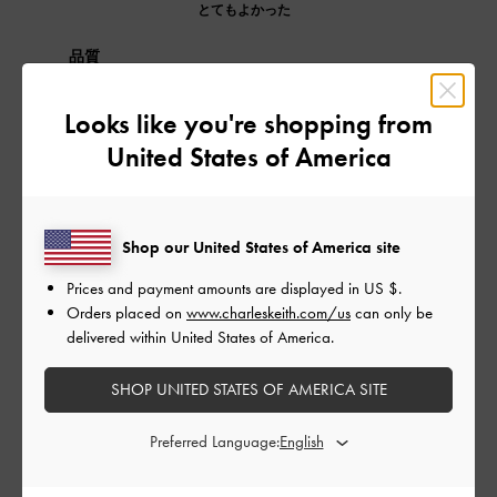
とてもよかった
品質
とてもよかった
Looks like you're shopping from
United States of America
もっと見る
このレビューは役に立ちましたか？
0
Shop our United States of America site
0
Prices and payment amounts are displayed in
US $
.
Orders placed on
www.charleskeith.com/us
can only be
delivered within United States of America.
公
2023-09-06
ご利用者様
開
SHOP UNITED STATES OF AMERICA SITE
かわいいです
日
Preferred Language:
ちょうどこのようなデザインのバックを探していたので、お安