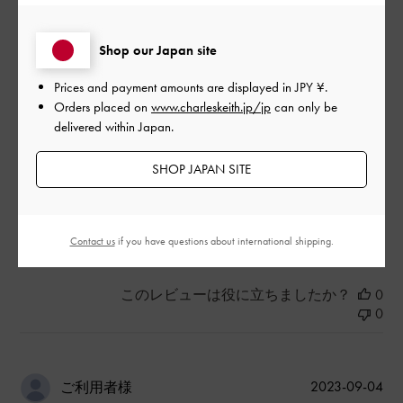
く購入できて大変満足です
|
サイズ:
その他（シューズ以外）
カラー:
ブラック系
Shop our Japan site
デザイン
Prices and payment amounts are displayed in
JPY ¥
.
Orders placed on
www.charleskeith.jp/jp
can only be
とてもよかった
delivered within Japan.
品質
SHOP JAPAN SITE
普通
もっと見る
Contact us
if you have questions about international shipping.
このレビューは役に立ちましたか？
0
0
公
2023-09-04
ご利用者様