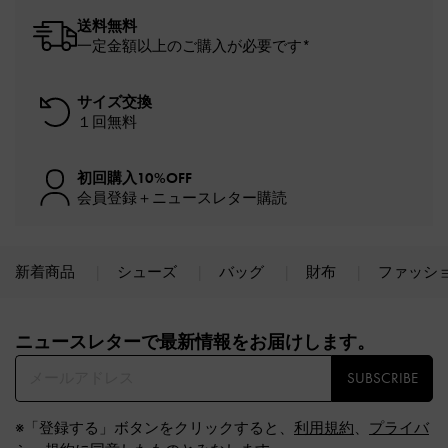
送料無料
一定金額以上のご購入が必要です*
サイズ交換
１回無料
初回購入10%OFF
会員登録＋ニュースレター購読
新着商品
シューズ
バッグ
財布
ファッシ
Site footer
ニュースレターで最新情報をお届けします。​
SUBSCRIBE
※「登録する」ボタンをクリックすると、
利用規約
、
プライバ