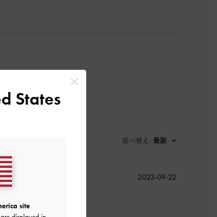
d States
並べ替え
最新
:
公
2023-09-22
開
日
erica site
are displayed in