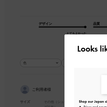
デザイン
品質
とてもよかった
Looks l
色
サイズ
全て
全て
M iさんの
ご利用者様
Shop our Japan si
サイズ
その他（シュー
友人の誕プレで買い
Prices and paym
ズ以外）