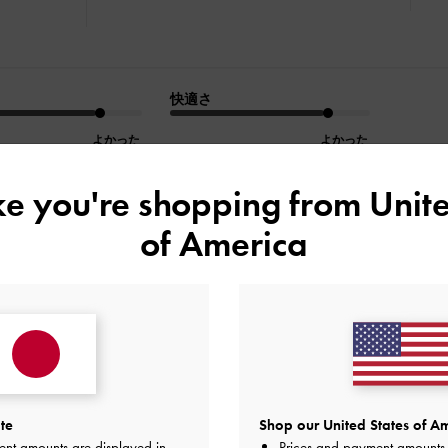
快適さ
よかった
よかった
ike you're shopping from
Unite
of America
デザイン
品質
快適さ
全て
全て
全て
レビュー
te
Shop our United States of Am
ました
ent amounts are displayed in
Prices and payment amounts 