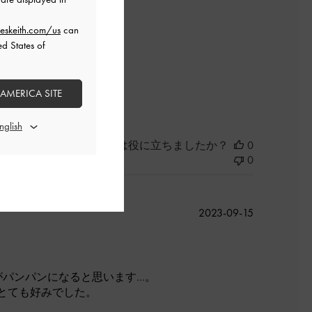
eskeith.com/us
can
ed States of
よかった
 AMERICA SITE
このレビューは役に立ちましたか？
0
0
公
2023-09-15
開
日
がパンパンになると思います…。
とても好みでした。