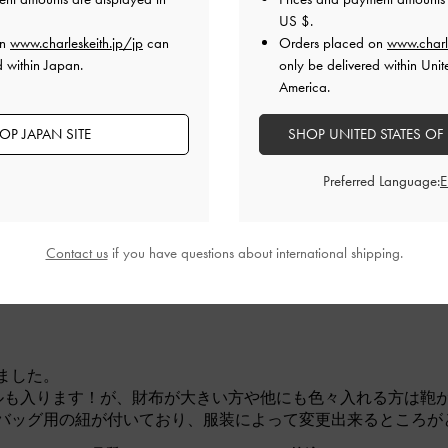
があり可愛いかったので即購入しました‼︎
US $
.
いました
on
www.charleskeith.jp/jp
can
Orders placed on
www.charl
おすすめです
d within Japan.
only be delivered within Unit
America.
品質
快適さ
とてもよかった
とてもよかった
とても
OP JAPAN SITE
SHOP UNITED STATES OF
Preferred Language:
Contact us
if you have questions about international shipping.
ました。
ボトルも入ります！が、財布が大きい方や他にも色々入れる方は鞄
バッグ用の紐が付いており、服装によって変更出来るところが