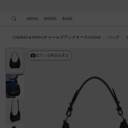
…
…
MENU
SHOES
BAGS
CHARLES & KEITH (チャールズアンドキース) HOME
バッグ
似ている商品を見る