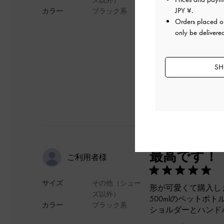
お値段の割に高級感
JPY ¥
.
カラー
ブラック系
友人もかなり喜んで
Orders placed 
ここの商品はホント
only be delivere
デザイン
SH
最高です！
ご利用者様
サイズ
その他（シュー
形が可愛くて購入し
ズ以外）
500mlのペット
カラー
ブラック系
ショルダーとハンド