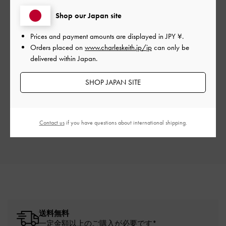
カスタマーレビュー
Shop our Japan site
Prices and payment amounts are displayed in
JPY ¥
.
Orders placed on
www.charleskeith.jp/jp
can only be
delivered within Japan.
ご感想をお聞かせください
SHOP JAPAN SITE
Let us know what you think
レビューを書く
Contact us
if you have questions about international shipping.
送料無料
一定金額以上のご購入が必要です*