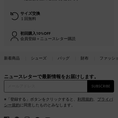
サイズ交換
１回無料
初回購入10%OFF
会員登録＋ニュースレター購読
新着商品
シューズ
バッグ
財布
ファッシ
Site footer
ニュースレターで最新情報をお届けします。​
SUBSCRIBE
※「登録する」ボタンをクリックすると、
利用規約
、
プライバ
シー規約
に同意したものとみなします。