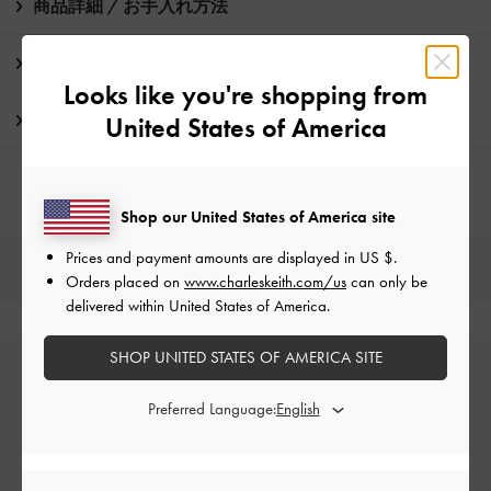
商品詳細 / お手入れ方法
特典
Looks like you're shopping from
配送 & 返品
United States of America
Shop our United States of America site
Prices and payment amounts are displayed in
US $
.
レビューは購入した方のみ投稿ができます。
Orders placed on
www.charleskeith.com/us
can only be
delivered within United States of America.
SHOP UNITED STATES OF AMERICA SITE
Preferred Language: