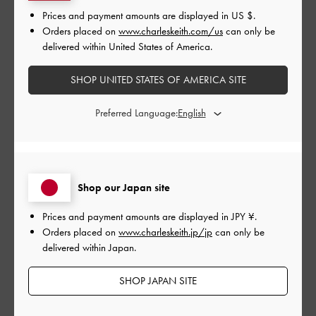
0
Prices and payment amounts are displayed in
US $
.
Orders placed on
www.charleskeith.com/us
can only be
delivered within United States of America.
公
2024-08-22
ご利用者様
開
SHOP UNITED STATES OF AMERICA SITE
かわいいい
日
Preferred Language:
デザインも色も可愛くて、生地もしっかりしていて長持ちしそ
う♡ただ思っていたより物はそんなに入らないかも！(^-^)
Shop our Japan site
|
サイズ:
その他（シューズ以外）
カラー:
ブラウン系
Prices and payment amounts are displayed in
JPY ¥
.
デザイン
Orders placed on
www.charleskeith.jp/jp
can only be
delivered within Japan.
とてもよかった
SHOP JAPAN SITE
品質
とてもよかった