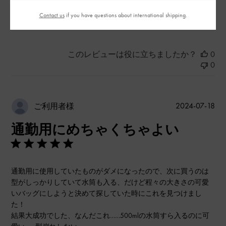
Contact us
if you have questions about international shipping.
もっと見る
このレビューは役に立ちましたか？
0
0
公
2024-07-18
ご利用者様
開
通勤用にめちゃくちゃよい
日
通勤用に使用していたものがダメになったので、次に買うのは
型がしっかりしていて水筒も入る、だけど程々の大きさの可愛
いバッグにしようと決めて探していた時にこれを見つけまし
た！
結果大成功でした、なんだこれ……500mlの水筒すら入るのに可