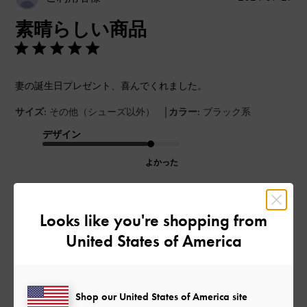
開
素晴らしい商品
日
妻の誕生日プレゼント、喜んでくれました。
|
サイズ:
その他（シューズ以外）
カラー:
ブラック系
デザイン
よかった
品質
Looks like you're shopping from
とてもよかった
United States of America
もっと見る
Shop our United States of America site
このレビューは役に立ちましたか？
0