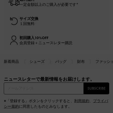
一定金額以上のご購入が必要です*
サイズ交換
１回無料
初回購入10%OFF
会員登録＋ニュースレター購読
新着商品
シューズ
バッグ
財布
ファッシ
Site footer
ニュースレターで最新情報をお届けします。​
SUBSCRIBE
※「登録する」ボタンをクリックすると、
利用規約
、
プライバ
シー規約
に同意したものとみなします。