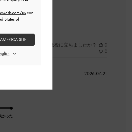
eskeith.com/us
can
ed States of
良かった
 AMERICA SITE
このレビューは役に立ちましたか？
0
0
公
2026-07-21
開
日
良かった