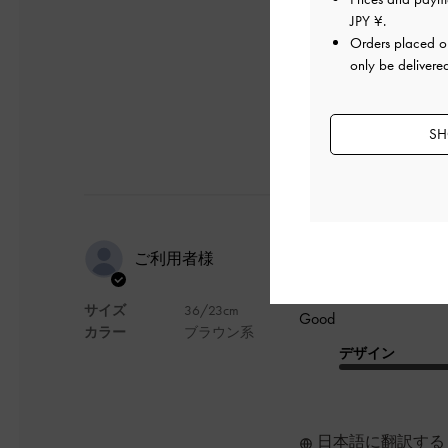
JPY ¥
.
デザイン
Orders placed 
only be delivere
SH
Good
ご利用者様
サイズ
36/23cm
Good
カラー
ブラウン系
デザイン
日本語に翻訳する