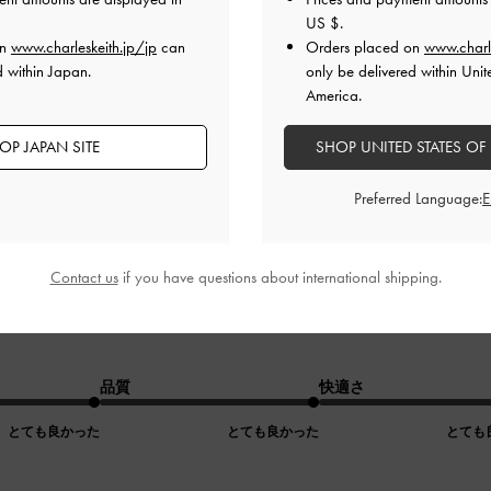
US $
.
品質
快適さ
on
www.charleskeith.jp/jp
can
Orders placed on
www.charl
d within Japan.
only be delivered within Unit
とても良かった
とても良かった
とても
America.
OP JAPAN SITE
SHOP UNITED STATES OF
Preferred Language:
Contact us
if you have questions about international shipping.
品質
快適さ
とても良かった
とても良かった
とても