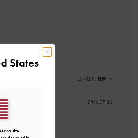
d States
並べ替え
最新
:
公
2026-07-30
開
日
erica site
♪
are displayed in