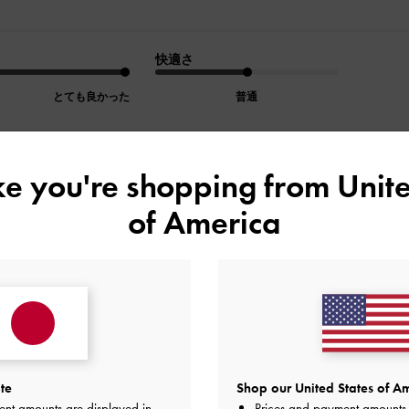
快適さ
とても良かった
普通
ike you're shopping from
Unite
デザイン
品質
快適さ
of America
全て
全て
全て
す！
すく、コーデにも合わせやすいです！
なので、両手をあけたいときも便利でお気に入りです。
te
Shop our United States of Am
したが、配送も早くて丁寧だったのでまた買いたいと思います
ent amounts are displayed in
Prices and payment amounts 