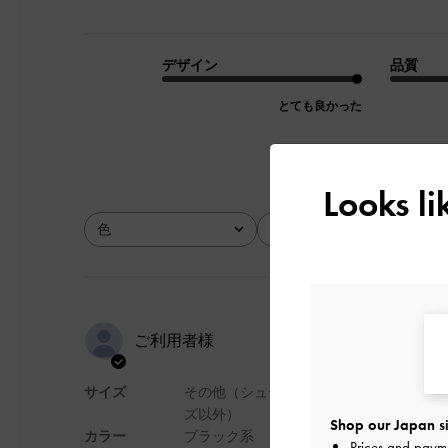
デザイン
品質
とても良かった
Looks l
色
サイズ
全て
全て
可愛すぎま
ご利用者様
サイズ
その他（シュー
コンパクトで使いや
ズ以外）
肩紐も取り外し可能
Shop our Japan si
カラー
ブラック系
今回初めて購入しま
Prices and paym