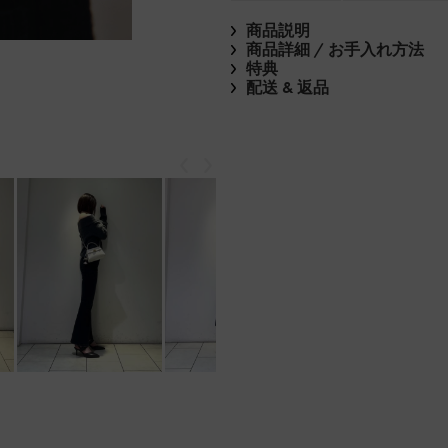
商品説明
商品詳細 / お手入れ方法
特典
配送 & 返品
戻る
次