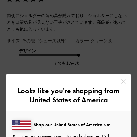
内側にショルダーの留め具が隠れており、ショルダーにしない
ときは留め具が見えない工夫がされています。高級感があって
とても気に入っています。
|
サイズ:
その他（シューズ以外）
カラー:
グリーン系
デザイン
とてもよかった
品質
Looks like you're shopping from
よかった
United States of America
もっと見る
このレビューは役に立ちましたか？
0
Shop our United States of America site
0
Prices and payment amounts are displayed in
US $
.