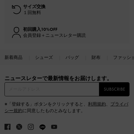
サイズ交換
１回無料
初回購入10%OFF
会員登録＋ニュースレター購読
新着商品
シューズ
バッグ
財布
ファッシ
Site footer
ニュースレターで最新情報をお届けします。​
SUBSCRIBE
※「登録する」ボタンをクリックすると、
利用規約
、
プライバ
シー規約
に同意したものとみなします。