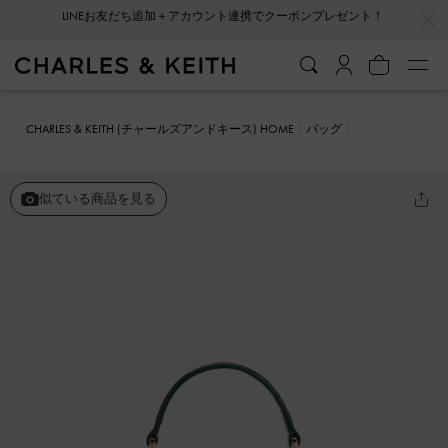
…
…
会員登録＋ニュースレター登録で10%OFFクーポンプレゼント！
CHARLES & KEITH (チャールズアンドキース) HOME
バッグ
ハンドバッグ
Tallulah タルーラ トラペーズトップハンドルバッグ
似ている商品を見る