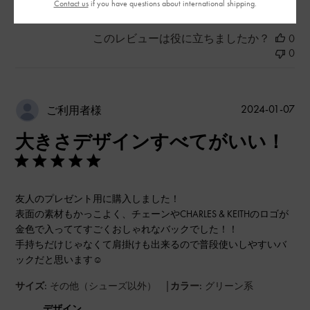
Contact us
if you have questions about international shipping.
このレビューは役に立ちましたか？
0
0
公
2024-01-07
ご利用者様
開
大きさデザインすべてがいい！
日
友人のプレゼント用に購入しました！
表面の素材もかっこよく、チェーンやCHARLES & KEITHのロゴが
金色で入っててすごくおしゃれなバックでした！！
手持ちだけじゃなくて肩掛けも出来るので普段使いしやすいバ
ックだと思います☺︎
|
サイズ:
その他（シューズ以外）
カラー:
グリーン系
デザイン