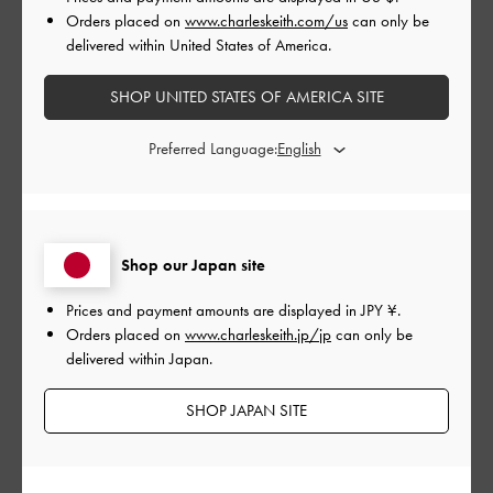
Orders placed on
www.charleskeith.com/us
can only be
delivered within United States of America.
公
2024-01-27
ご利用者様
開
SHOP UNITED STATES OF AMERICA SITE
可愛い
日
Preferred Language:
可愛いくて一目惚れ🤩、デザインがとってもいい👍
|
サイズ:
その他（シューズ以外）
カラー:
ブラック系
Shop our Japan site
デザイン
Prices and payment amounts are displayed in
JPY ¥
.
Orders placed on
www.charleskeith.jp/jp
can only be
とてもよかった
delivered within Japan.
品質
SHOP JAPAN SITE
とてもよかった
もっと見る