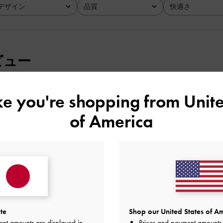
デザイン
品質
快適さ
全て
全て
全て
ビュー
ike you're shopping from
Unite
布タオルリップ類など中身もしっかり入ります
of America
品質
快適さ
とてもよかった
よかった
te
Shop our United States of Am
ent amounts are displayed in
Prices and payment amounts 