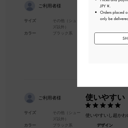
おしゃれ！
ご利用者様
JPY ¥
.
Orders placed 
only be delivere
サイズ
その他（シュー
小ぶりに見えて沢山
ズ以外）
カラー
ブラック系
デザイン
SH
使いやすい
ご利用者様
サイズ
その他（シュー
使いやすいし超かわ
ズ以外）
カラー
ブラック系
デザイン