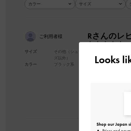
カラー
サイズ
全て
全て
Rさんのレ
ご利用者様
サイズ
その他（シュー
とにかく可愛い🩶🩶
Looks l
ズ以外）
マチがあるので、財
カラー
ブラック系
デザイン
Shop our Japan si
Prices and paym