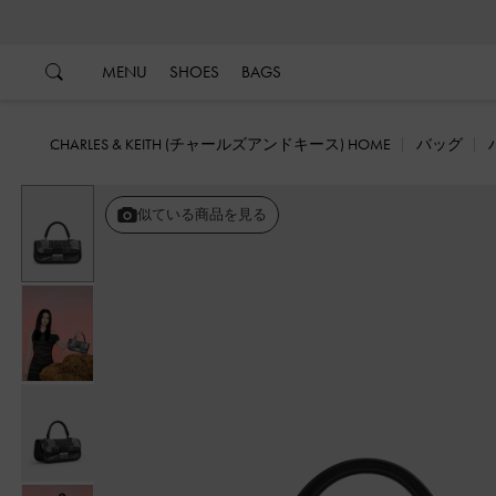
…
…
MENU
SHOES
BAGS
CHARLES & KEITH (チャールズアンドキース) HOME
バッグ
戻る
似ている商品を見る