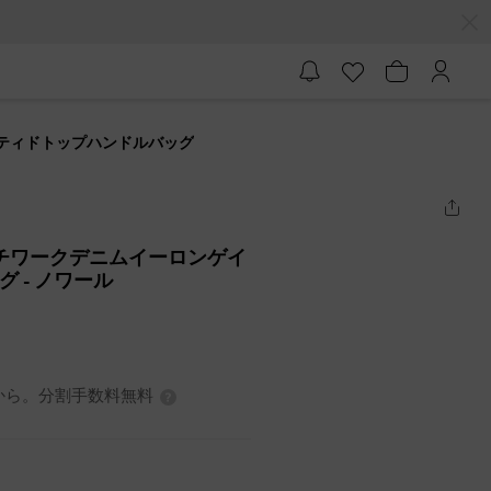
ゲイティドトップハンドルバッグ
 パッチワークデニムイーロンゲイ
ッグ
- ノワール
3円から。分割手数料無料