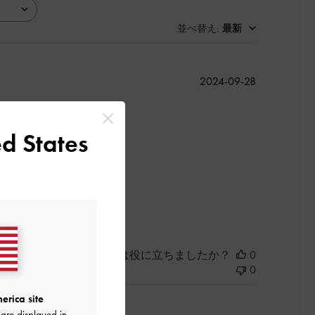
並べ替え
最新
:
公
2024-09-28
開
日
d States
よかった
このレビューは役に立ちましたか？
0
0
erica site
are displayed in