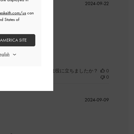
公
2024-09-22
開
eskeith.com/us
can
日
ed States of
 AMERICA SITE
よかった
このレビューは役に立ちましたか？
0
0
公
2024-09-09
開
日