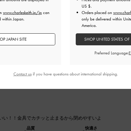
US $
.
on
www.charleskeith.jp/jp
can
Orders placed on
www.charl
d within Japan.
only be delivered within Unit
入りました！デニム生地がめちゃめちゃかっこいいです。
America.
品質
快適さ
OP JAPAN SITE
SHOP UNITED STATES OF
とてもよかった
とてもよかった
とても
Preferred Language:
Contact us
if you have questions about international shipping.
いい！！金具でカチッと止まるから閉めやすいよ
品質
快適さ