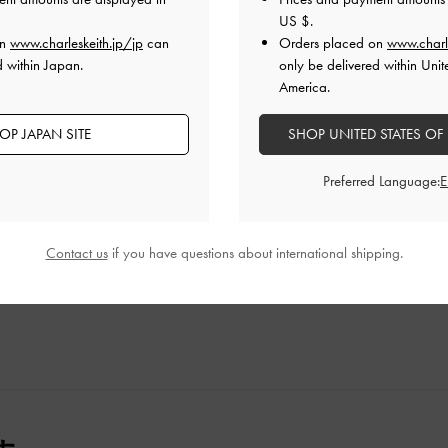
US $
.
on
www.charleskeith.jp/jp
can
Orders placed on
www.charl
d within Japan.
only be delivered within Unit
America.
です
OP JAPAN SITE
SHOP UNITED STATES OF
Preferred Language:
軽いのと、ちゃんと閉じるので使いやすいです
品質
快適さ
Contact us
if you have questions about international shipping.
良かった
とても良かった