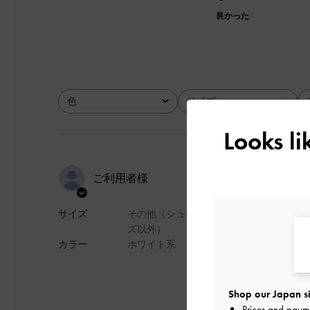
良かった
色
サイズ
全て
全て
Looks l
使いやすい
ご利用者様
サイズ
その他（シュー
柔らかくて重たくな
ズ以外）
カラー
ホワイト系
デザイン
Shop our Japan si
Prices and paym