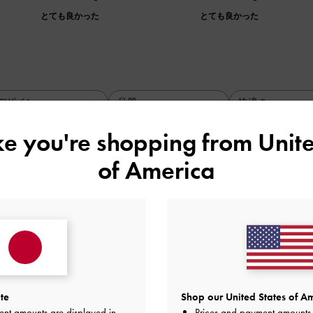
とても良かった
とても良かった
デザイン
品質
快適さ
全て
全て
全て
ike you're shopping from
Unite
of America
バック！
いし、使いやすい！！
品質
快適さ
とても良かった
とても良かった
te
Shop our United States of Am
ent amounts are displayed in
Prices and payment amounts 