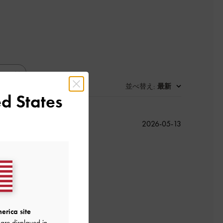
並べ替え
最新
:
d States
公
2026-05-13
開
日
良かった
erica site
are displayed in