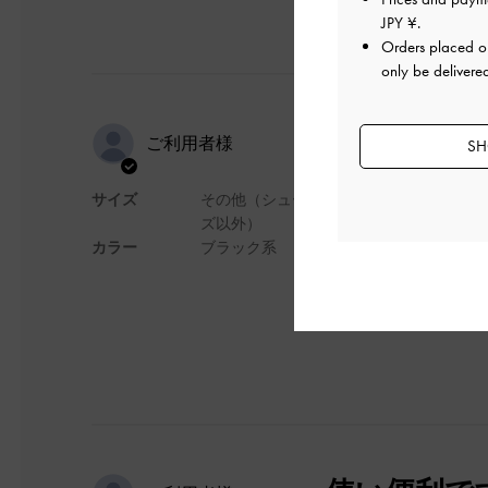
JPY ¥
.
Orders placed 
only be delivere
軽くてよい
ご利用者様
SH
サイズ
その他（シュー
カバン自体がとても
ズ以外）
カラー
ブラック系
デザイン