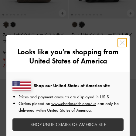
Zeya リサイクルスエード ストライ
Zeya リサイクルスエード ストライ
プショルダーバッグ
-
ダークモス
プショルダーバッグ
-
ノワール
Looks like you're shopping from
¥ 12,900
¥ 12,900
United States of America
¥ 9,030
¥ 9,030
30% OFF
30% OFF
Shop our United States of America site
Prices and payment amounts are displayed in
US $
.
Orders placed on
www.charleskeith.com/us
can only be
delivered within United States of America.
SHOP UNITED STATES OF AMERICA SITE