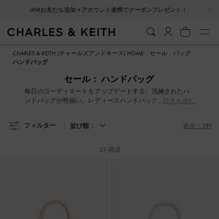
…
…
会員登録＋ニュースレター登録で10%OFFクーポンプレゼント！
LINEお友だち追加＋アカウント連携でクーポンプレゼント！
会員登録＋ニュースレター登録で10%OFFクーポンプレゼント！
CHARLES & KEITH (チャールズアンドキース) HOME
セール
バッグ
ハンドバッグ
セール： ハンドバッグ
毎日のコーディネートをアップデートする、洗練されたハ
ンドバッグが勢揃い。レディースハンドバッグのセール
続きを読む
で、デイリーユースから結婚式などの特別なイベントにも
活躍するアイテムをGET。注目のセールをお見逃しなく。
フィルター
並び順：
表示：3列
25 商品