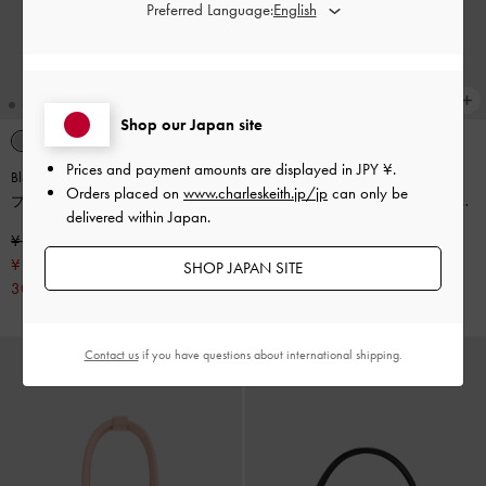
Preferred Language:
Shop our Japan site
Prices and payment amounts are displayed in
JPY ¥
.
Blaise ブレイス バックルストラッ
Blaise ブレイス バックルストラッ
Orders placed on
www.charleskeith.jp/jp
can only be
プ サイドポケットボウリングバッ
プ サイドポケットボウリングバッ
delivered within Japan.
グ
-
シルバー
グ
-
ノワール
¥ 13,900
¥ 13,900
¥ 9,730
¥ 9,730
SHOP JAPAN SITE
30% OFF
30% OFF
Contact us
if you have questions about international shipping.