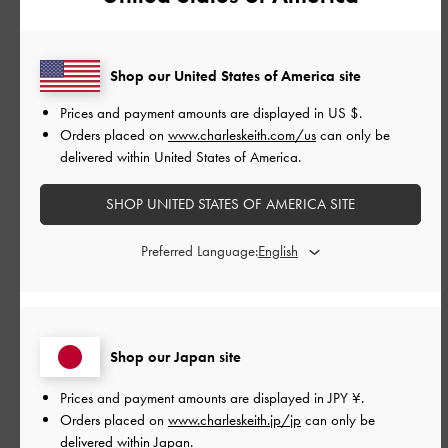
フィルター
並べ替え
最新
:
Shop our United States of America site
Prices and payment amounts are displayed in
US $
.
公
Orders placed on
www.charleskeith.com/us
can only be
2026-04-25
ご利用者様
開
delivered within United States of America.
コンパクトで可愛い
日
SHOP UNITED STATES OF AMERICA SITE
Preferred Language:
非常に可愛いです！
思ったより小さめだったので、荷物が少ないときに愛用してい
ます。
|
サイズ:
その他（シューズ以外）
カラー:
ピンク系
Shop our Japan site
デザイン
Prices and payment amounts are displayed in
JPY ¥
.
Orders placed on
www.charleskeith.jp/jp
can only be
とても良かった
delivered within Japan.