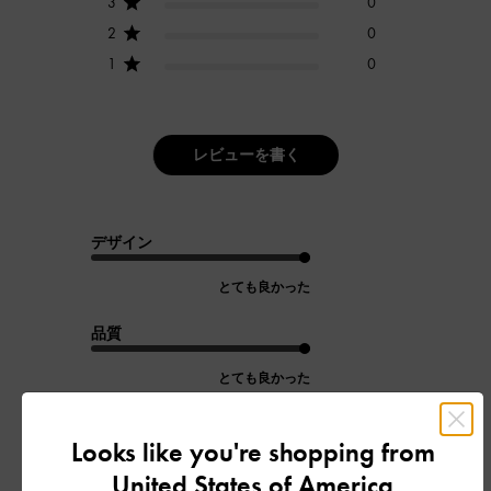
3
0
2
0
1
0
レビューを書く
デザイン
とても良かった
品質
とても良かった
もっと見る
Looks like you're shopping from
United States of America