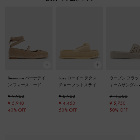
Bernadine バーナデイ
Loey ローイー テクス
ウーブン フラッ
ン フォースエード ボ
チャー ノットスライ
ォームサンダル
ウタイアラウンドエス
ド
-
ベージュ
ジュ
¥ 9,900
¥ 8,900
¥ 11,500
パドリーユバレエフラ
¥ 5,940
¥ 4,450
¥ 5,750
ット
-
サンド
40% OFF
50% OFF
50% OFF