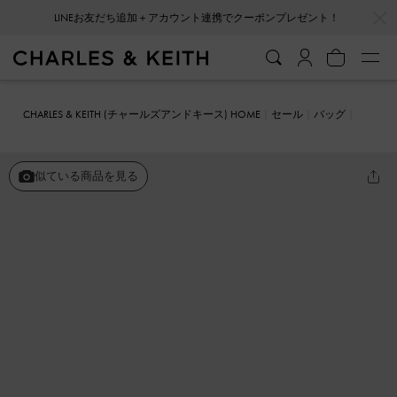
…
…
LINEお友だち追加＋アカウント連携でクーポンプレゼント！
CHARLES & KEITH (チャールズアンドキース) HOME
セール
バッグ
クロスボディバッグ
Ivette イヴェット スエードウーブンクロスボデ
ィバッグ
似ている商品を見る