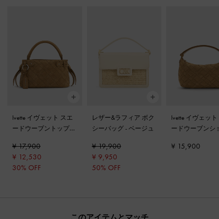
Ivette イヴェット スエ
レザー&ラフィア ボク
Ivette イヴェッ
ードウーブントップハ
シーバッグ
-
ベージュ
ードウーブンシ
ンドルバッグ
-
サハラ
ーバッグ
-
サハ
¥ 17,900
¥ 19,900
¥ 15,900
サンド
ド
¥ 12,530
¥ 9,950
30% OFF
50% OFF
このアイテムとマッチ