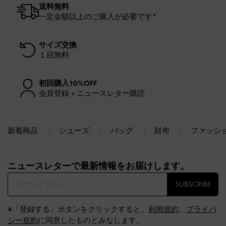
送料無料
一定金額以上のご購入が必要です*
サイズ交換
１回無料
初回購入10%OFF
会員登録＋ニュースレター購読
新着商品
シューズ
バッグ
財布
ファッシ
Site footer
ニュースレターで最新情報をお届けします。​
SUBSCRIBE
※「登録する」ボタンをクリックすると、
利用規約
、
プライバ
シー規約
に同意したものとみなします。