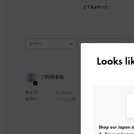
とてもよかった
カラー
サイズ
全て
全て
Looks l
おしゃれで
ご利用者様
サイズ
36/23cm
歩きやすい上にデザ
カラー
ベージュ系
また、カジュアルな職
デザイン
Shop our Japan si
Prices and paym