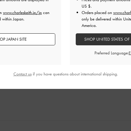
US $
.
on
www.charleskeith.jp/jp
can
Orders placed on
www.charl
d within Japan.
only be delivered within Unit
America.
OP JAPAN SITE
SHOP UNITED STATES OF
れした。
Preferred Language:
品質
快適さ
Contact us
if you have questions about international shipping.
通
普通
普通