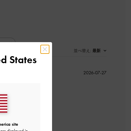
並べ替え
最新
:
d States
公
2026-07-27
開
日
‍↕️
よかった
erica site
are displayed in