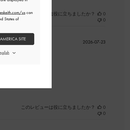
eskeith.com/us
can
このレビューは役に立ちましたか？
0
ed States of
0
 AMERICA SITE
公
2026-07-23
開
日
このレビューは役に立ちましたか？
0
0