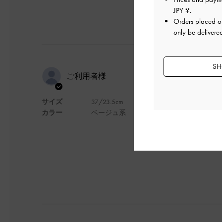
JPY ¥
.
Orders placed 
only be delivere
SH
最初、靴擦
ご利用者様
サイズ
37/23.5cm
最初、靴擦れした。
カラー
ベージュ系
デザイン
普