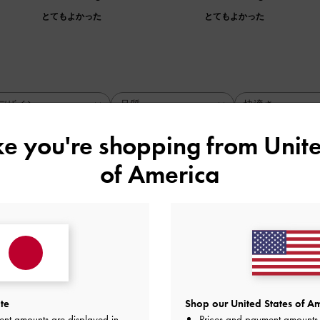
とてもよかった
とてもよかった
デザイン
品質
快適さ
全て
全て
全て
ike you're shopping from
Unite
of America
歩きやすい
インが無難なのでどのコーデにも合います！
場であればオフィスに履いて行っても馴染みますし、疲れません
品質
快適さ
とてもよかった
とてもよかった
とても
te
Shop our United States of Am
ent amounts are displayed in
Prices and payment amounts 