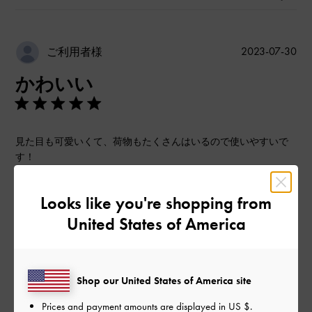
公
2023-07-30
ご利用者様
開
かわいい
日
見た目も可愛いくて、荷物もたくさんはいるので使いやすいで
す！
|
サイズ:
その他（シューズ以外）
カラー:
ブラウン系
Looks like you're shopping from
デザイン
United States of America
とてもよかった
品質
Shop our United States of America site
とてもよかった
Prices and payment amounts are displayed in
US $
.