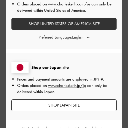
Orders placed on
www.charleskeith.com/us
can only be
もっと見る
delivered within United States of America.
SHOP UNITED STATES OF AMERICA SITE
このレビューは役に立ちましたか？
0
0
Preferred Language:
公
2023-07-29
ご利用者様
開
可愛い
日
Shop our Japan site
Prices and payment amounts are displayed in
JPY ¥
.
Orders placed on
www.charleskeith.jp/jp
can only be
delivered within Japan.
底の部分に金具が付いてたら、良かった…
|
サイズ:
その他（シューズ以外）
カラー:
ブラウン系
SHOP JAPAN SITE
デザイン
とてもよかった
Contact us
if you have questions about international shipping.