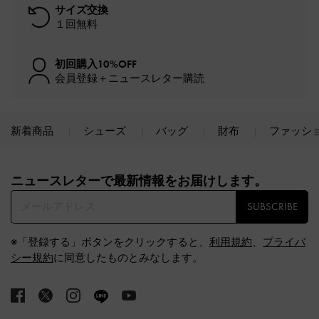
サイズ交換
１回無料
初回購入10%OFF
会員登録＋ニュースレター購読
新着商品
シューズ
バッグ
財布
ファッシ
Site footer
ニュースレターで最新情報をお届けします。​
SUBSCRIBE
※「登録する」ボタンをクリックすると、
利用規約
、
プライバ
シー規約
に同意したものとみなします。