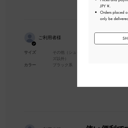
JPY ¥
.
Orders placed 
only be delivere
軽くてよい
ご利用者様
SH
サイズ
その他（シュー
カバン自体がとても
ズ以外）
カラー
ブラック系
デザイン