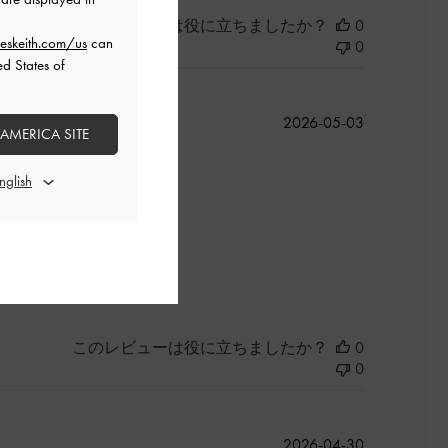
このレビューは役に立ちましたか？
0
eskeith.com/us
can
0
ed States of
公
2026-05-03
 AMERICA SITE
開
日
よかった
このレビューは役に立ちましたか？
0
0
公
2026-04-30