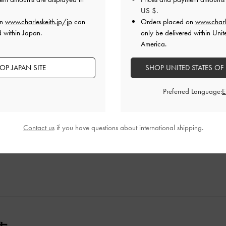
US $
.
on
www.charleskeith.jp/jp
can
Orders placed on
www.charl
d within Japan.
only be delivered within Unit
America.
です
OP JAPAN SITE
SHOP UNITED STATES OF
Preferred Language:
軽いのと、ちゃんと閉じるので使いやすいです
品質
快適さ
Contact us
if you have questions about international shipping.
よかった
とてもよかった