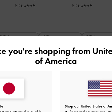
とてもよかった
とてもよかった
デザイン
品質
快適さ
全て
全て
全て
ike you're shopping from
Unite
of America
バック！
いし、使いやすい！！
品質
快適さ
とてもよかった
とてもよかった
te
Shop our United States of Am
ent amounts are displayed in
Prices and payment amounts 