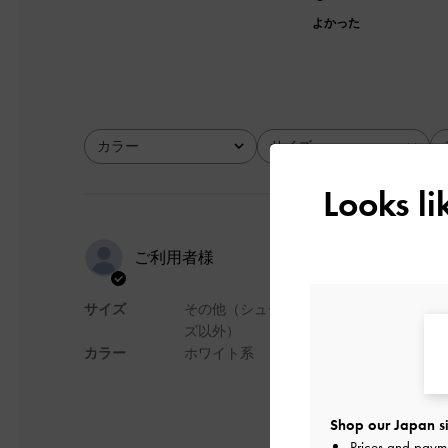
よかった
カラー
サイズ
全て
全て
Looks l
使いやすい
ご利用者様
サイズ
その他（シュー
柔らかくて重たくな
ズ以外）
カラー
ホワイト系
デザイン
Shop our Japan si
Prices and paym