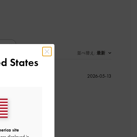
並べ替え
最新
:
d States
公
2026-05-13
開
日
よかった
erica site
are displayed in