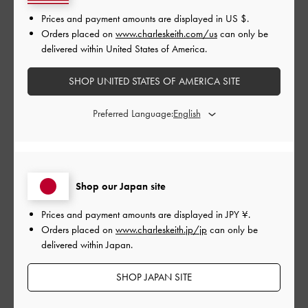
Prices and payment amounts are displayed in
US $
.
Orders placed on
www.charleskeith.com/us
can only be
delivered within United States of America.
レビューを書く
SHOP UNITED STATES OF AMERICA SITE
デザイン
Preferred Language:
とてもよかった
品質
Shop our Japan site
とてもよかった
Prices and payment amounts are displayed in
JPY ¥
.
もっと見る
Orders placed on
www.charleskeith.jp/jp
can only be
delivered within Japan.
SHOP JAPAN SITE
フィルター
並べ替え
最新
: