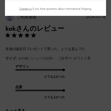
Contact us
if you have questions about international shipping.
公
2024-02-18
ご利用者様
開
kokさんのレビュー
日
友達の誕生日プレゼントで買った、とても喜んでた
|
サイズ:
その他（シューズ以外）
カラー:
ホワイト系
デザイン
とてもよかった
品質
とてもよかった
もっと見る