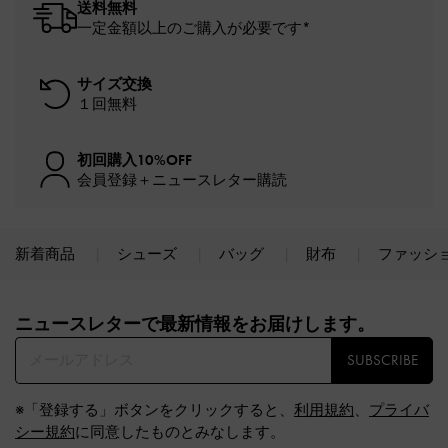
送料無料
一定金額以上のご購入が必要です*
サイズ交換
１回無料
初回購入10%OFF
会員登録＋ニュースレター購読
新着商品
シューズ
バッグ
財布
ファッシ
Site footer
ニュースレターで最新情報をお届けします。​
SUBSCRIBE
※「登録する」ボタンをクリックすると、
利用規約
、
プライバ
シー規約
に同意したものとみなします。