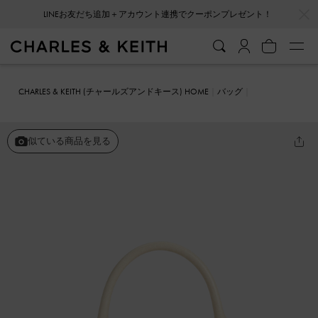
…
…
LINEお友だち追加＋アカウント連携でクーポンプレゼント！
CHARLES & KEITH (チャールズアンドキース) HOME
バッグ
ハンドバッグ
Avis アビス ベルトトップハンドルバッグ
似ている商品を見る