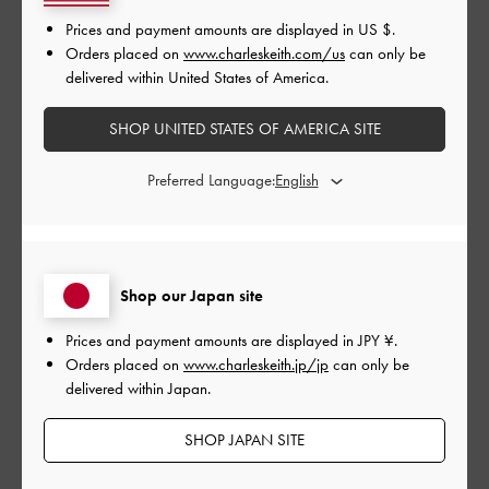
Prices and payment amounts are displayed in
US $
.
Orders placed on
www.charleskeith.com/us
can only be
delivered within United States of America.
レビューを書く
SHOP UNITED STATES OF AMERICA SITE
デザイン
Preferred Language:
とてもよかった
品質
Shop our Japan site
とてもよかった
Prices and payment amounts are displayed in
JPY ¥
.
もっと見る
Orders placed on
www.charleskeith.jp/jp
can only be
delivered within Japan.
SHOP JAPAN SITE
フィルター
並べ替え
最新
: