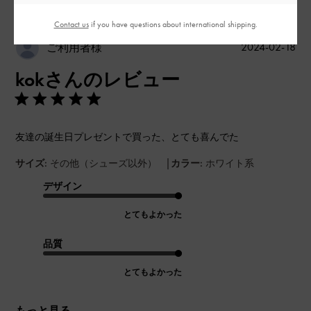
Contact us
if you have questions about international shipping.
公
2024-02-18
ご利用者様
開
kokさんのレビュー
日
友達の誕生日プレゼントで買った、とても喜んでた
|
サイズ:
その他（シューズ以外）
カラー:
ホワイト系
デザイン
とてもよかった
品質
とてもよかった
もっと見る