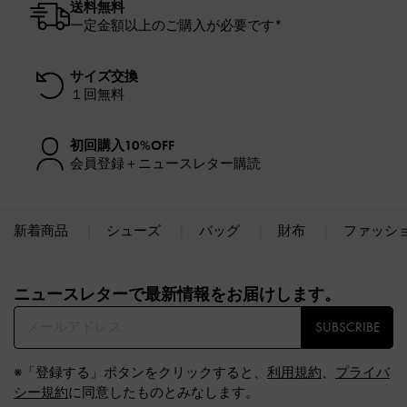
送料無料
一定金額以上のご購入が必要です*
サイズ交換
１回無料
初回購入10%OFF
会員登録＋ニュースレター購読
新着商品
シューズ
バッグ
財布
ファッシ
Site footer
ニュースレターで最新情報をお届けします。​
SUBSCRIBE
※「登録する」ボタンをクリックすると、
利用規約
、
プライバ
シー規約
に同意したものとみなします。