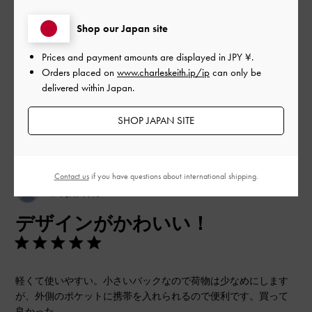
品質
Shop our Japan site
とてもよかった
Prices and payment amounts are displayed in
JPY ¥
.
Orders placed on
www.charleskeith.jp/jp
can only be
もっと見る
delivered within Japan.
このレビューは役に立ちましたか？
0
SHOP JAPAN SITE
0
Contact us
if you have questions about international shipping.
公
2024-03-01
ご利用者様
開
デザインがかわいい！
日
軽くて使いやすい。小さいバックなので荷物は少なめにします
が、外側のポケットに携帯を入れられるので便利です。買って
良かった。