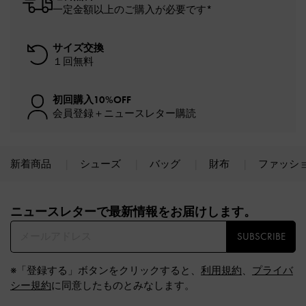
一定金額以上のご購入が必要です*
サイズ交換
１回無料
初回購入10%OFF
会員登録＋ニュースレター購読
新着商品
シューズ
バッグ
財布
ファッシ
Site footer
ニュースレターで最新情報をお届けします。​
SUBSCRIBE
※「登録する」ボタンをクリックすると、
利用規約
、
プライバ
シー規約
に同意したものとみなします。