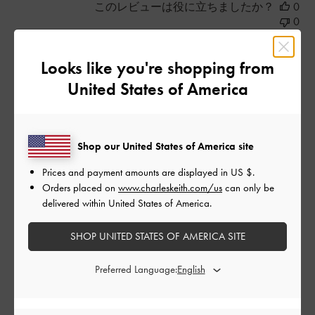
このレビューは役に立ちましたか？
0
0
Looks like you're shopping from
公
2024-03-31
ご利用者様
United States of America
開
色に一目惚れでした
日
Shop our United States of America site
お店に入ってまず目に入ったのがこの商品でした。色がとても
Prices and payment amounts are displayed in
US $
.
お洒落で他の商品も見て回りましたが最終的にこの商品にしま
Orders placed on
www.charleskeith.com/us
can only be
した。持ち物が多い人なのであまり内容量が多くないところは
delivered within United States of America.
適していませんが、努力して収まるようにします。
SHOP UNITED STATES OF AMERICA SITE
|
サイズ:
その他（シューズ以外）
カラー:
ブラウン系
デザイン
Preferred Language:
とてもよかった