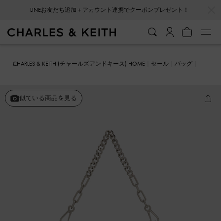
…
…
LINEお友だち追加＋アカウント連携でクーポンプレゼント！
CHARLES & KEITH (チャールズアンドキース) HOME
セール
バッグ
ハンドバッグ
Anthea アンシア コントラストトリムショルダーバッ
グ
似ている商品を見る